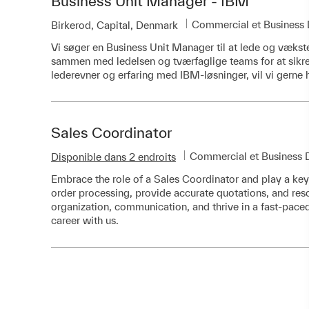
Business Unit Manager - IBM
Catégorie
Commercial et Business
Emplacement
Birkerod, Capital, Denmark
Vi søger en Business Unit Manager til at lede og vækst
sammen med ledelsen og tværfaglige teams for at sikre
lederevner og erfaring med IBM-løsninger, vil vi gerne h
Sales Coordinator
Catégorie
Commercial et Business
Disponible dans 2 endroits
Embrace the role of a Sales Coordinator and play a key
order processing, provide accurate quotations, and resol
organization, communication, and thrive in a fast-paced
career with us.