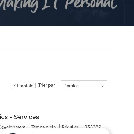
Trier par
7
Emplois
cs - Services
Pièce d’identité requise
 Development
Temps plein
Régulier
R53382