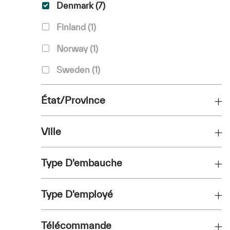
Pays
Emplois
Denmark
(
7
)
Travail
Finland
(
1
)
Travail
Norway
(
1
)
Travail
Sweden
(
1
)
État/Province
Ville
Type D'embauche
Type D'employé
Télécommande