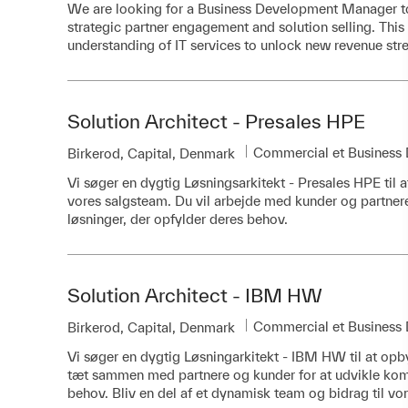
We are looking for a Business Development Manager to 
strategic partner engagement and solution selling. Thi
understanding of IT services to unlock new revenue str
Solution Architect - Presales HPE
Catégorie
Commercial et Business
Emplacement
Birkerod, Capital, Denmark
Vi søger en dygtig Løsningsarkitekt - Presales HPE til 
vores salgsteam. Du vil arbejde med kunder og partnere
løsninger, der opfylder deres behov.
Solution Architect - IBM HW
Catégorie
Commercial et Business
Emplacement
Birkerod, Capital, Denmark
Vi søger en dygtig Løsningarkitekt - IBM HW til at opb
tæt sammen med partnere og kunder for at udvikle kom
behov. Bliv en del af et dynamisk team og bidrag til vo