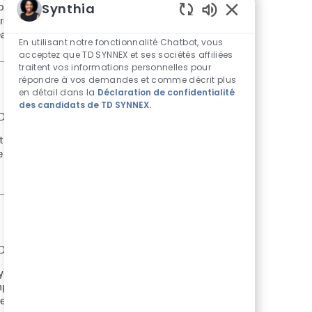
Synthia
drive the growth of our services portfolio through
s role requires strong commercial acumen and a deep
Sons de chatbot 
eams and enhance partner relationships.
En utilisant notre fonctionnalité Chatbot, vous
acceptez que TD SYNNEX et ses sociétés affiliées
traitent vos informations personnelles pour
répondre à vos demandes et comme décrit plus
en détail dans la
Déclaration de confidentialité
des candidats de TD SYNNEX.
Pièce d’identité requise
 Development
Temps plein
Régulier
R53575
at udvikle komplekse teknologiløsninger og støtte
 for at definere og implementere innovative
Pièce d’identité requise
 Development
Temps plein
Régulier
R53903
ygge vores IBM-forretning i Danmark. Du vil arbejde
plekse teknologiløsninger, der matcher kundernes
res vækst!