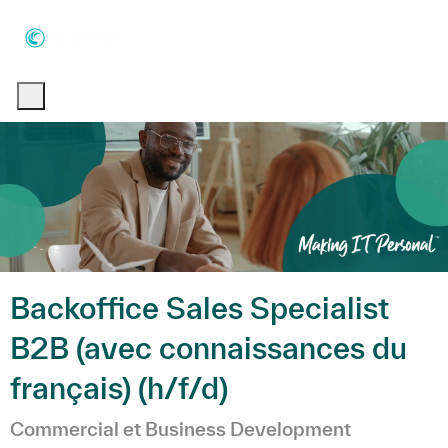
Skip to main content
Skip to main content
-
-
Backoffice Sales Specialist
B2B (avec connaissances du
français) (h/f/d)
Catégorie
Commercial et Business Development