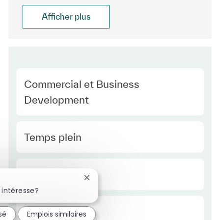
Afficher plus
Category
Commercial et Business
Development
Type Europe
Temps plein
Required Id
R41928
Fermer la notification du chatbot
 intéresse?
Employee Type Europe
Régulier
sé
Emplois similaires