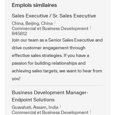
Emplois similaires
Sales Executive / Sr. Sales Executive
Emplacement
China, Beijing, China
Catégorie
ReqId
Commercial et Business Development
R45812
Join our team as a Senior Sales Executive and
drive customer engagement through
effective sales strategies. If you have a
passion for building relationships and
achieving sales targets, we want to hear from
you!
Business Development Manager-
Endpoint Solutions
Emplacement
Guwahati, Assam, India
Catégorie
ReqId
Commercial et Business Development