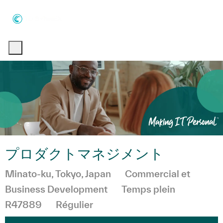
Skip to main content
Skip to main content
-
-
プロダクトマネジメント
Emplacement
Catégorie
Minato-ku, Tokyo, Japan
Commercial et
Business Development
Temps plein
R47889
Régulier