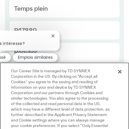
Type Europe
Temps plein
Required Id
R47889
Fermer la notification du chatbot
s intéresse?
Employee Type Europe
Régulier
essé
Emplois similaires
Our Career Site is managed by TD SYNNEX
Corporation in the US. By clicking on "Accept all
Cookies” you agree to the saving and reading of
information on your end device by TD SYNNEX
Corporation and our partners through Cookies and
similar technologies. You also agree to the processing
of the collected and read personal data in the US,
which may have a different level of data protection, as
further described in the Applicant Privacy Statement
and Cookie settings where you can always manage
your cookie preferences. If you select “Only Essential