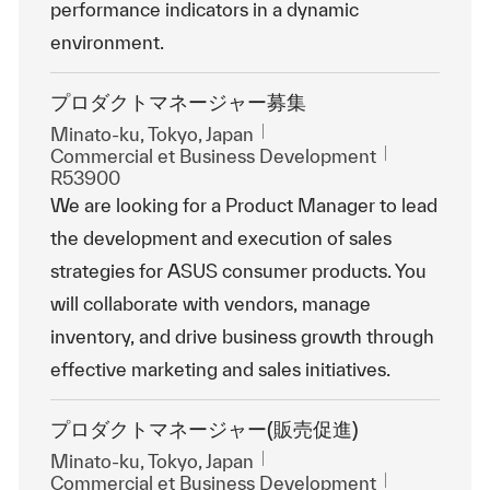
performance indicators in a dynamic
environment.
プロダクトマネージャー募集
Emplacement
Minato-ku, Tokyo, Japan
Catégorie
ReqId
Commercial et Business Development
R53900
We are looking for a Product Manager to lead
the development and execution of sales
strategies for ASUS consumer products. You
will collaborate with vendors, manage
inventory, and drive business growth through
effective marketing and sales initiatives.
プロダクトマネージャー(販売促進)
Emplacement
Minato-ku, Tokyo, Japan
Catégorie
ReqId
Commercial et Business Development