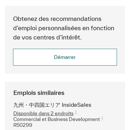
Obtenez des recommandations
d’emploi personnalisées en fonction
de vos centres d’intérêt.
Démarrer
Emplois similaires
九州・中四国エリア InsideSales
Disponible dans 2 endroits
Catégorie
ReqId
Commercial et Business Development
R50299