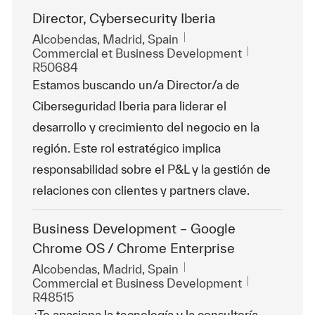
Director, Cybersecurity Iberia
Emplacement
Alcobendas, Madrid, Spain
Catégorie
ReqId
Commercial et Business Development
R50684
Estamos buscando un/a Director/a de
Ciberseguridad Iberia para liderar el
desarrollo y crecimiento del negocio en la
región. Este rol estratégico implica
responsabilidad sobre el P&L y la gestión de
relaciones con clientes y partners clave.
Business Development – Google
Chrome OS / Chrome Enterprise
Emplacement
Alcobendas, Madrid, Spain
Catégorie
ReqId
Commercial et Business Development
R48515
¿Te apasiona la tecnología y la consultoría