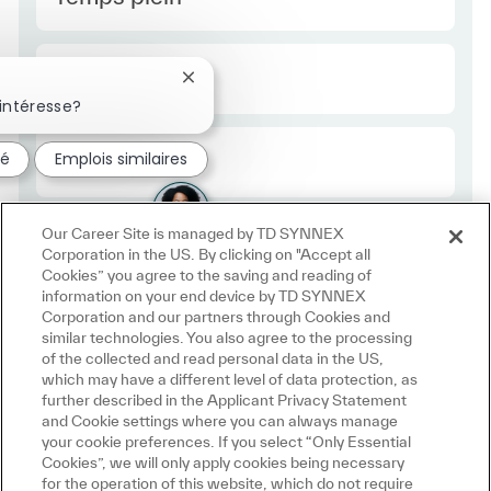
Required Id
R49233
Fermer la notification du chatbot
intéresse?
Employee Type Europe
sé
Emplois similaires
Régulier
Our Career Site is managed by TD SYNNEX
Corporation in the US. By clicking on "Accept all
Cookies” you agree to the saving and reading of
information on your end device by TD SYNNEX
Corporation and our partners through Cookies and
similar technologies. You also agree to the processing
of the collected and read personal data in the US,
which may have a different level of data protection, as
further described in the Applicant Privacy Statement
and Cookie settings where you can always manage
your cookie preferences. If you select “Only Essential
Cookies”, we will only apply cookies being necessary
for the operation of this website, which do not require