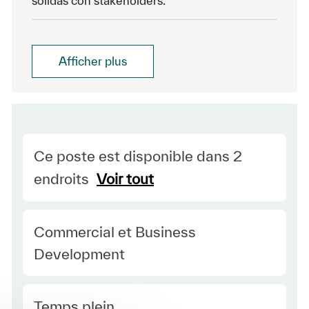
sólidas con stakeholders.
Afficher plus
Ce poste est disponible dans 2
endroits
Voir tout
Category
Commercial et Business
Development
Type Europe
Temps plein