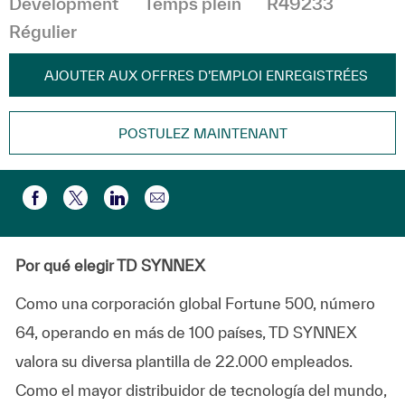
Development
Temps plein
R49233
Régulier
AJOUTER AUX OFFRES D’EMPLOI ENREGISTRÉES
POSTULEZ MAINTENANT
Partager par e-mail
Partager via Facebook
Partager via twitter
Partager via LinkedIn
Por qué elegir TD SYNNEX
Como una corporación global Fortune 500, número
64, operando en más de 100 países, TD SYNNEX
valora su diversa plantilla de 22.000 empleados.
Como el mayor distribuidor de tecnología del mundo,