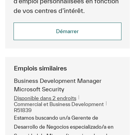
d’emploi personnalisées en fonction
de vos centres d’intérêt.
Démarrer
Emplois similaires
Business Development Manager
Microsoft Security
Disponible dans 2 endroits
Catégorie
ReqId
Commercial et Business Development
R51839
Estamos buscando un/a Gerente de
Desarrollo de Negocios especializado/a en