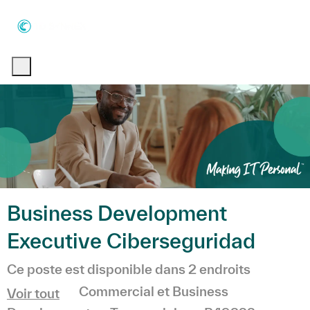
Skip to main content
Skip to main content
-
-
Business Development
Executive Ciberseguridad
Ce poste est disponible dans 2 endroits
Catégorie
Commercial et Business
Voir tout