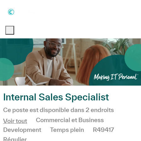
Skip to main content
Skip to main content
-
-
Internal Sales Specialist
Ce poste est disponible dans 2 endroits
Catégorie
Commercial et Business
Voir tout
Development
Temps plein
R49417
Régulier