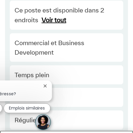
Ce poste est disponible dans 2
endroits
Voir tout
Category
Commercial et Business
Development
Type Europe
Temps plein
Fermer la notification du chatbot
téresse?
Required Id
R49417
Emplois similaires
Employee Type Europe
Régulier