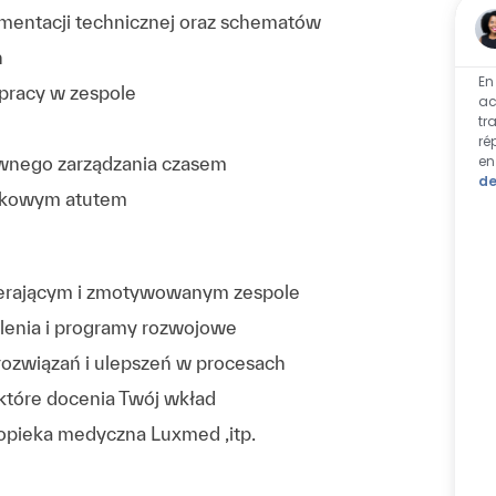
umentacji technicznej oraz schematów
h
En
pracy w zespole
ac
tr
ré
en
ywnego zarządzania czasem
de
atkowym atutem
ierającym i zmotywowanym zespole
lenia i programy rozwojowe
ozwiązań i ulepszeń w procesach
które docenia Twój wkład
, opieka medyczna Luxmed ,itp.