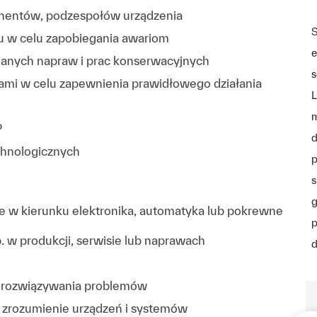
entów, podzespołów urządzenia
S
u w celu zapobiegania awariom
e
anych napraw i prac konserwacyjnych
s
ami w celu zapewnienia prawidłowego działania
L
m
P
d
chnologicznych
p
s
g
e w kierunku elektronika, automatyka lub pokrewne
p
w produkcji, serwisie lub naprawach
d
ść rozwiązywania problemów
z zrozumienie urządzeń i systemów