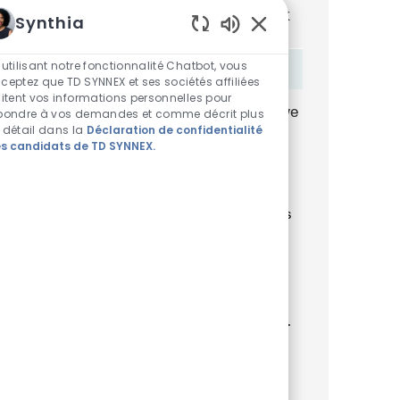
You'll receive updates once a week
Synthia
Sons de chatbot acti
Enter Email address (Required)
 utilisant notre fonctionnalité Chatbot, vous
Activer
ceptez que TD SYNNEX et ses sociétés affiliées
aitent vos informations personnelles pour
By checking this box, I consent to receive
pondre à vos demandes et comme décrit plus
 détail dans la
Déclaration de confidentialité
transactional and marketing text
s candidats de TD SYNNEX.
messages regarding employment
opportunities.
En indiquant votre adresse e-mail ici, vous
consentez à recevoir des alertes d'emploi
par e-mail contenant des offres d'emploi
similaires. Nous traiterons vos
renseignements personnels uniquement
conformément à la
Declaración de
privacidad del solicitante de TD SYNNEX
.
Vous pouvez retirer votre consentement à
tout moment pour l'avenir en suivant les
instructions contenues dans l'un de nos
messages.
*