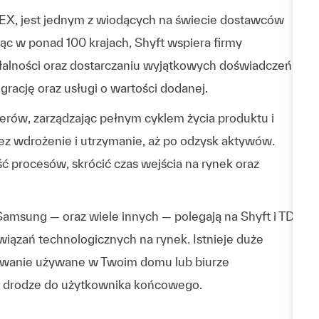
NEX, jest jednym z wiodących na świecie dostawców
ając w ponad 100 krajach, Shyft wspiera firmy
łalności oraz dostarczaniu wyjątkowych doświadczeń
rację oraz usługi o wartości dodanej.
llerów, zarządzając pełnym cyklem życia produktu i
rzez wdrożenie i utrzymanie, aż po odzysk aktywów.
ć procesów, skrócić czas wejścia na rynek oraz
 Samsung — oraz wiele innych — polegają na Shyft i TD
ązań technologicznych na rynek. Istnieje duże
owanie używane w Twoim domu lub biurze
w drodze do użytkownika końcowego.