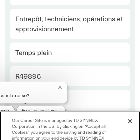
Category
Entrepôt, techniciens, opérations et
approvisionnement
Type Europe
Temps plein
Required Id
R49896
Fermer la notification du chatbot
us intéresse?
Employee Type Europe
Régulier
ressé
Emplois similaires
Our Career Site is managed by TD SYNNEX
Corporation in the US. By clicking on "Accept all
Cookies” you agree to the saving and reading of
information on your end device by TD SYNNEX