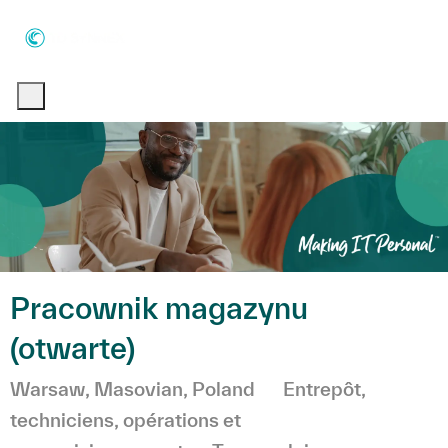
Skip to main content
Skip to main content
-
-
Pracownik magazynu
(otwarte)
Emplacement
Catégorie
Warsaw, Masovian, Poland
Entrepôt,
techniciens, opérations et