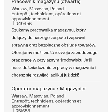
Pracownik magazynu (otwarte)
Emplacement
Warsaw, Masovian, Poland
Catégorie
Entrepôt, techniciens, opérations et
approvisionnement
ReqId
R49456
Szukamy pracownika magazynu, który
dołączy do naszego zespołu i zapewni
sprawną oraz bezpieczną obsługę towarów.
Oferujemy możliwość rozwoju zawodowego
oraz pracę w przyjaznym środowisku. Jeśli
masz doświadczenie w pracy w magazynie i
chcesz się rozwijać, aplikuj już dziś!
Operator magazynu / Magazynier
Emplacement
Warsaw, Masovian, Poland
Catégorie
Entrepôt, techniciens, opérations et
approvisionnement
ReqId
R51655