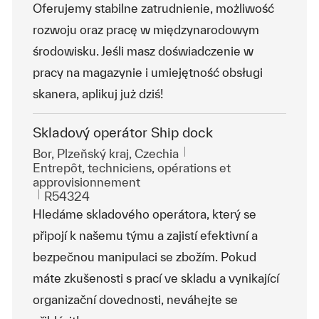
Oferujemy stabilne zatrudnienie, możliwość
rozwoju oraz pracę w międzynarodowym
środowisku. Jeśli masz doświadczenie w
pracy na magazynie i umiejętność obsługi
skanera, aplikuj już dziś!
Skladový operátor Ship dock
Emplacement
Bor, Plzeňský kraj, Czechia
Catégorie
Entrepôt, techniciens, opérations et
approvisionnement
ReqId
R54324
Hledáme skladového operátora, který se
připojí k našemu týmu a zajistí efektivní a
bezpečnou manipulaci se zbožím. Pokud
máte zkušenosti s prací ve skladu a vynikající
organizační dovednosti, neváhejte se