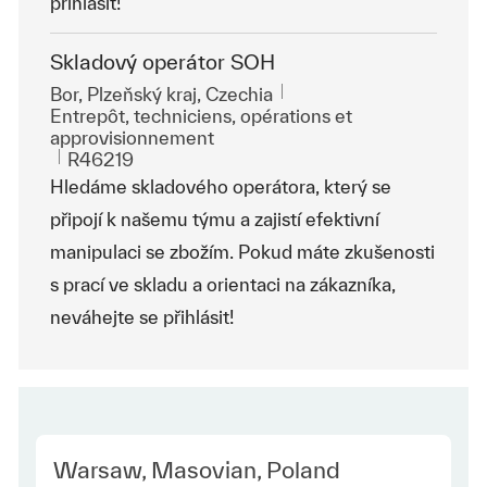
přihlásit!
Skladový operátor SOH
Emplacement
Bor, Plzeňský kraj, Czechia
Catégorie
Entrepôt, techniciens, opérations et
approvisionnement
ReqId
R46219
Hledáme skladového operátora, který se
připojí k našemu týmu a zajistí efektivní
manipulaci se zbožím. Pokud máte zkušenosti
s prací ve skladu a orientaci na zákazníka,
neváhejte se přihlásit!
Location
Warsaw, Masovian, Poland