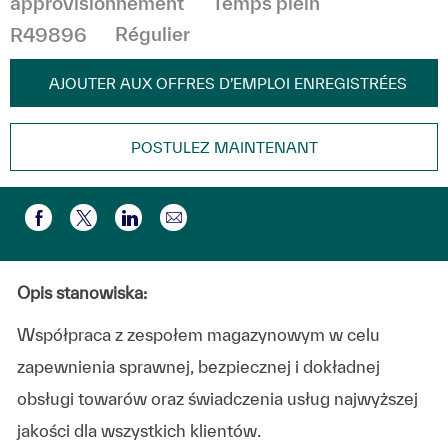
approvisionnement
Temps plein
R49896
Régulier
AJOUTER AUX OFFRES D’EMPLOI ENREGISTRÉES
POSTULEZ MAINTENANT
Partager par e-mail
Partager via Facebook
Partager via twitter
Partager via LinkedIn
Opis stanowiska:
Współpraca z zespołem magazynowym w celu
zapewnienia sprawnej, bezpiecznej i dokładnej
obsługi towarów oraz świadczenia usług najwyższej
jakości dla wszystkich klientów.