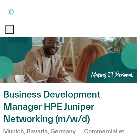
Skip to main content
Skip to main content
-
-
Business Development
Manager HPE Juniper
Networking (m/w/d)
Emplacement
Catégorie
Munich, Bavaria, Germany
Commercial et