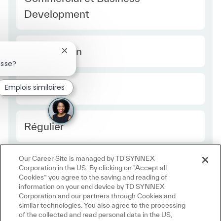
Development
Type Europe
Temps plein
Fermer la notification du chatbot
esse?
Required Id
Emplois similaires
R51298
Employee Type Europe
Régulier
Our Career Site is managed by TD SYNNEX
Corporation in the US. By clicking on "Accept all
Cookies” you agree to the saving and reading of
information on your end device by TD SYNNEX
Corporation and our partners through Cookies and
similar technologies. You also agree to the processing
of the collected and read personal data in the US,