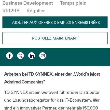
Business Development
Temps plein
R51298
Régulier
AJOUTER AUX OFFRES D’EMPLOI ENREGISTRÉES
POSTULEZ MAINTENANT
Partager par e-mail
Partager via Facebook
Partager via twitter
Partager via LinkedIn
Arbeiten bei TD SYNNEX, einer der „World´s Most
Admired Companies“
TD SYNNEX ist ein weltweit führender Distributor
und Lösungsaggregator für das IT-Ecosystem. Wir
sind ein innovativer Partner, der mehr als 150.000