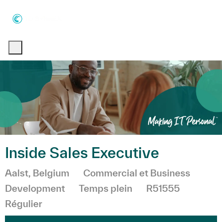
Skip to main content
Skip to main content
-
-
Inside Sales Executive
Emplacement
Catégorie
Aalst, Belgium
Commercial et Business
Development
Temps plein
R51555
Régulier