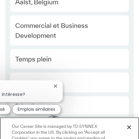
Location
Aalst, Belgium
Category
Commercial et Business
Development
Type Europe
Temps plein
Required Id
R51555
Fermer la notification du chatbot
 intéresse?
Employee Type Europe
Régulier
ssé
Emplois similaires
Our Career Site is managed by TD SYNNEX
Corporation in the US. By clicking on "Accept all
Cookies” you agree to the saving and reading of