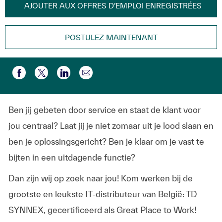
AJOUTER AUX OFFRES D’EMPLOI ENREGISTRÉES
POSTULEZ MAINTENANT
Partager par e-mail
Partager via Facebook
Partager via twitter
Partager via LinkedIn
Ben jij gebeten door service en staat de klant voor
jou centraal? Laat jij je niet zomaar uit je lood slaan en
ben je oplossingsgericht? Ben je klaar om je vast te
bijten in een uitdagende functie?
Dan zijn wij op zoek naar jou! Kom werken bij de
grootste en leukste IT-distributeur van België: TD
SYNNEX, gecertificeerd als Great Place to Work!