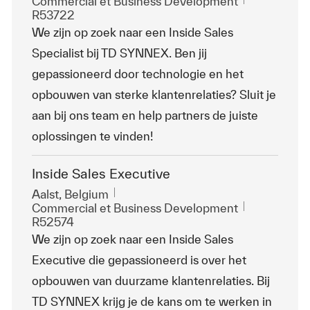
Catégorie
ReqId
Commercial et Business Development
R53722
We zijn op zoek naar een Inside Sales
Specialist bij TD SYNNEX. Ben jij
gepassioneerd door technologie en het
opbouwen van sterke klantenrelaties? Sluit je
aan bij ons team en help partners de juiste
oplossingen te vinden!
Inside Sales Executive
Emplacement
Aalst, Belgium
Catégorie
ReqId
Commercial et Business Development
R52574
We zijn op zoek naar een Inside Sales
Executive die gepassioneerd is over het
opbouwen van duurzame klantenrelaties. Bij
TD SYNNEX krijg je de kans om te werken in