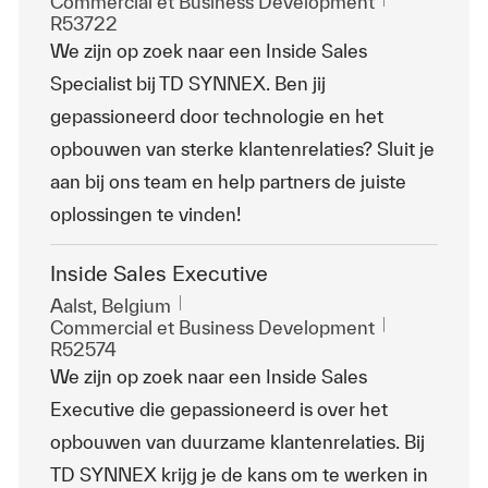
Catégorie
ReqId
Commercial et Business Development
R53722
We zijn op zoek naar een Inside Sales
Specialist bij TD SYNNEX. Ben jij
gepassioneerd door technologie en het
opbouwen van sterke klantenrelaties? Sluit je
aan bij ons team en help partners de juiste
oplossingen te vinden!
Inside Sales Executive
Emplacement
Aalst, Belgium
Catégorie
ReqId
Commercial et Business Development
R52574
We zijn op zoek naar een Inside Sales
Executive die gepassioneerd is over het
opbouwen van duurzame klantenrelaties. Bij
TD SYNNEX krijg je de kans om te werken in