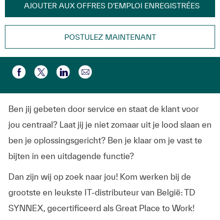
AJOUTER AUX OFFRES D’EMPLOI ENREGISTRÉES
POSTULEZ MAINTENANT
Partager par e-mail
Partager via Facebook
Partager via twitter
Partager via LinkedIn
Ben jij gebeten door service en staat de klant voor
jou centraal? Laat jij je niet zomaar uit je lood slaan en
ben je oplossingsgericht? Ben je klaar om je vast te
bijten in een uitdagende functie?
Dan zijn wij op zoek naar jou! Kom werken bij de
grootste en leukste IT-distributeur van België: TD
SYNNEX, gecertificeerd als Great Place to Work!