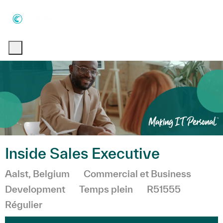
Skip to main content
Skip to main content
-
-
Inside Sales Executive
Emplacement
Catégorie
Aalst, Belgium
Commercial et Business
Development
Temps plein
R51555
Régulier