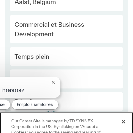
Location
Aalst, Belgium
Category
Commercial et Business
Development
Type Europe
Temps plein
Required Id
R51555
Fermer la notification du chatbot
 intéresse?
Employee Type Europe
Régulier
ssé
Emplois similaires
Our Career Site is managed by TD SYNNEX
Corporation in the US. By clicking on "Accept all
Cookies” you agree to the saving and reading of