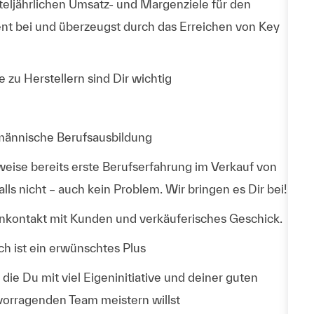
teljährlichen
Umsatz- und Margenziele
für den
nt bei und überzeugst durch das
Erreichen von Key
e zu Herstellern
sind Dir wichtig
männische Berufsausbildung
weise bereits
erste Berufserfahrung im Verkauf von
s nicht – auch kein Problem. Wir bringen es Dir bei!
nkontakt
mit Kunden und
verkäuferisches Geschick
.
h ist ein erwünschtes Plus
, die Du mit viel
Eigeninitiative
und deiner
guten
vorragenden Team
meistern willst