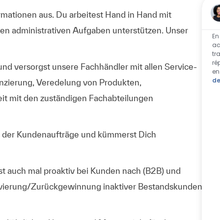
rmationen aus. Du
arbeitest Hand in Hand mit
allen administrativen Aufgaben unterstützen. Unser
En
ac
tr
ré
nd versorgst unsere Fachhändler mit allen
Service-
en
de
nanzierung, Veredelung von Produkten,
it mit den zuständigen Fachabteilungen
g der Kundenaufträge
und kümmerst Dich
sst auch mal
proaktiv
bei Kunden nach (
B2B
) und
ivierung/Zurückgewinnung
inaktiver Bestandskunden