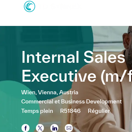
-
-
Internal Sales
Executive (m/f
Emplacement
Wien, Vienna, Austria
Catégorie
Commercial et Business Development
Temps plein
R51846
Régulier
Partager via Facebook
Partager via twitter
Partager via LinkedIn
Partager par e-mail