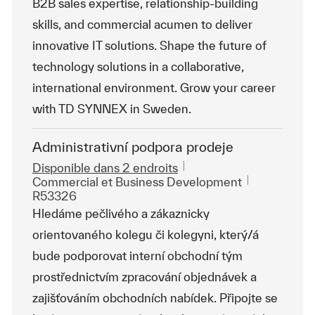
B2B sales expertise, relationship-building
skills, and commercial acumen to deliver
innovative IT solutions. Shape the future of
technology solutions in a collaborative,
international environment. Grow your career
with TD SYNNEX in Sweden.
Administrativní podpora prodeje
Disponible dans 2 endroits
Catégorie
ReqId
Commercial et Business Development
R53326
Hledáme pečlivého a zákaznicky
orientovaného kolegu či kolegyni, který/á
bude podporovat interní obchodní tým
prostřednictvím zpracování objednávek a
zajišťováním obchodních nabídek. Připojte se