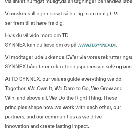
via linket hurtigst muligt,da ansøgninger behandles løb
Vi ønsker stillingen besat så hurtigt som muligt. Vi
ser frem til at høre fra dig!
Hvis du vil vide mere om TD
SYNNEX kan du læse om os på
.
WWW.TDSYNNEX.DK
Vi modtager udelukkende CV’er via vores rekruttering
SYNNEX håndterer rekrutteringsprocessen selv og ønsk
At TD SYNNEX, our values guide everything we do:
Together, We Own It, We Dare to Go, We Grow and
Win, and above all, We Do the Right Thing. These
principles shape how we work with each other, our
partners, and our communities as we drive
innovation and create lasting impact.