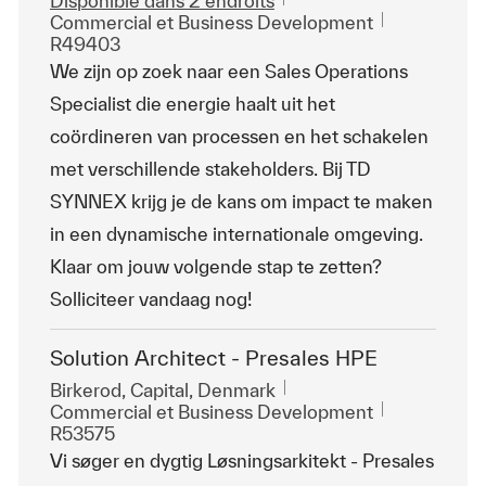
Disponible dans 2 endroits
Catégorie
ReqId
Commercial et Business Development
R49403
We zijn op zoek naar een Sales Operations
Specialist die energie haalt uit het
coördineren van processen en het schakelen
met verschillende stakeholders. Bij TD
SYNNEX krijg je de kans om impact te maken
in een dynamische internationale omgeving.
Klaar om jouw volgende stap te zetten?
Solliciteer vandaag nog!
Solution Architect - Presales HPE
Emplacement
Birkerod, Capital, Denmark
Catégorie
ReqId
Commercial et Business Development
R53575
Vi søger en dygtig Løsningsarkitekt - Presales