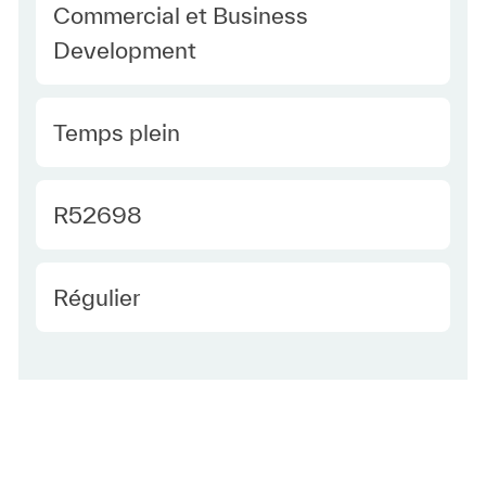
Category
Commercial et Business
Development
Type Europe
Temps plein
Required Id
R52698
Employee Type Europe
Régulier