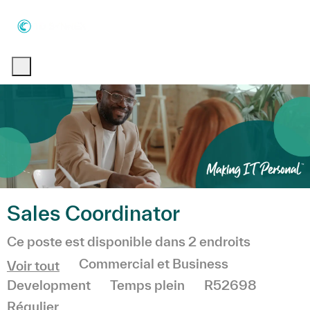
Skip to main content
Skip to main content
-
-
Sales Coordinator
Ce poste est disponible dans 2 endroits
Catégorie
Commercial et Business
Voir tout
Development
Temps plein
R52698
Régulier