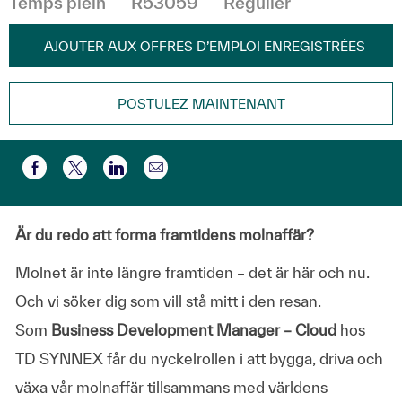
Temps plein
R53059
Régulier
AJOUTER AUX OFFRES D’EMPLOI ENREGISTRÉES
POSTULEZ MAINTENANT
Partager par e-mail
Partager via Facebook
Partager via twitter
Partager via LinkedIn
Är du redo att forma framtidens molnaffär?
Molnet är inte längre framtiden – det är här och nu.
Och vi söker dig som vill stå mitt i den resan.
Som
Business Development Manager – Cloud
hos
TD SYNNEX får du nyckelrollen i att bygga, driva och
växa vår molnaffär tillsammans med världens