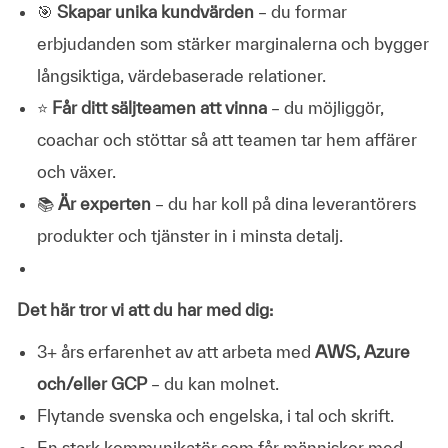
🎯
Skapar unika kundvärden
– du formar
erbjudanden som stärker marginalerna och bygger
långsiktiga, värdebaserade relationer.
⭐
Får ditt säljteamen att vinna
– du möjliggör,
coachar och stöttar så att teamen tar hem affärer
och växer.
📚
Är experten
– du har koll på dina leverantörers
produkter och tjänster in i minsta detalj.
Det här tror vi att du har med dig:
3+ års erfarenhet av att arbeta med
AWS, Azure
och/eller GCP
– du kan molnet.
Flytande svenska och engelska, i tal och skrift.
En stark kommunikatör som får människor med