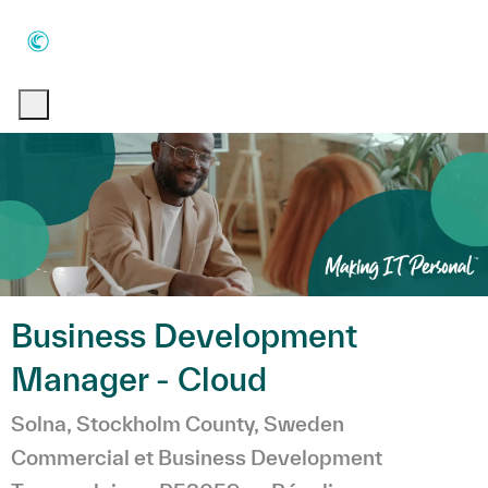
Skip to main content
Skip to main content
-
-
Business Development
Manager - Cloud
Emplacement
Catégorie
Solna, Stockholm County, Sweden
Commercial et Business Development