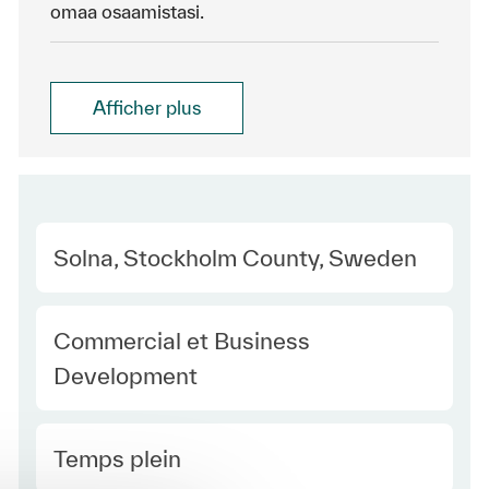
omaa osaamistasi.
Afficher plus
Location
Solna, Stockholm County, Sweden
Category
Commercial et Business
Development
Type Europe
Temps plein