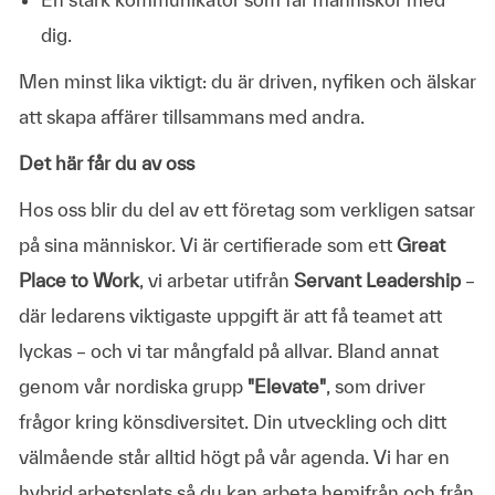
dig.
Men minst lika viktigt: du är driven, nyfiken och älskar
att skapa affärer tillsammans med andra.
Det här får du av oss
Hos oss blir du del av ett företag som verkligen satsar
på sina människor. Vi är certifierade som ett
Great
Place to Work
, vi arbetar utifrån
Servant Leadership
–
där ledarens viktigaste uppgift är att få teamet att
lyckas – och vi tar mångfald på allvar. Bland annat
genom vår nordiska grupp
"Elevate"
, som driver
frågor kring könsdiversitet. Din utveckling och ditt
välmående står alltid högt på vår agenda. Vi har en
hybrid arbetsplats så du kan arbeta hemifrån och från