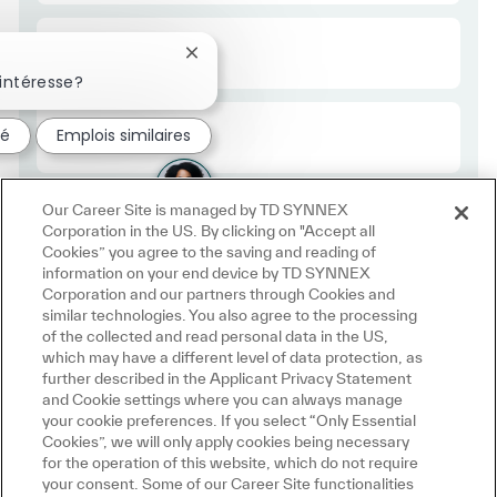
Required Id
R53059
Fermer la notification du chatbot
intéresse?
Employee Type Europe
Régulier
sé
Emplois similaires
Our Career Site is managed by TD SYNNEX
Corporation in the US. By clicking on "Accept all
Cookies” you agree to the saving and reading of
information on your end device by TD SYNNEX
Corporation and our partners through Cookies and
similar technologies. You also agree to the processing
of the collected and read personal data in the US,
which may have a different level of data protection, as
further described in the Applicant Privacy Statement
and Cookie settings where you can always manage
your cookie preferences. If you select “Only Essential
Cookies”, we will only apply cookies being necessary
for the operation of this website, which do not require
your consent. Some of our Career Site functionalities