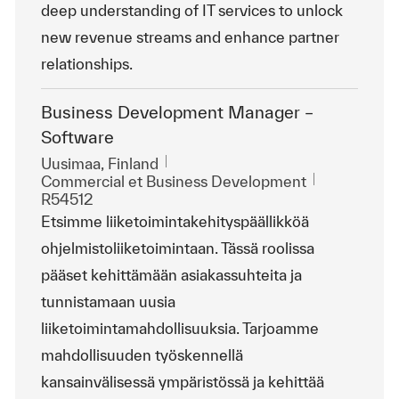
deep understanding of IT services to unlock
new revenue streams and enhance partner
relationships.
Business Development Manager –
Software
Emplacement
Uusimaa, Finland
Catégorie
ReqId
Commercial et Business Development
R54512
Etsimme liiketoimintakehityspäällikköä
ohjelmistoliiketoimintaan. Tässä roolissa
pääset kehittämään asiakassuhteita ja
tunnistamaan uusia
liiketoimintamahdollisuuksia. Tarjoamme
mahdollisuuden työskennellä
kansainvälisessä ympäristössä ja kehittää