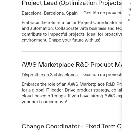
Project Lead (Optimization Projects)
L
r
Categoría
Gestión de proyectos
Ubicación
Barcelona, Barcelona, Spain
n
a
Embrace the role of a Junior Project Coordinator and su
and automation. Collaborate with business and technic
contribute to impactful projects. Ideal for proactive in
environment. Shape your future with us!
AWS Marketplace R&D Product Mana
Categoría
Gestión de proyectos
Disponible en 3 ubicaciones
Embrace the role of an AWS Marketplace R&D Product 
for a global IT leader. Drive product strategy, collabor
cloud-based offerings. If you have strong AWS experti
your next career move!
Change Coordinator - Fixed Term Cont