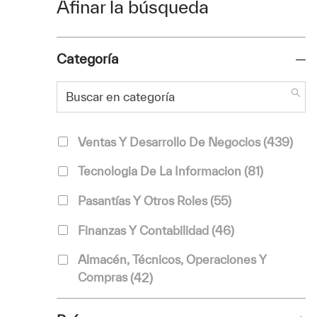
Afinar la búsqueda
Categoría
Buscar en categoría
Categoría
Trab
Ventas Y Desarrollo De Negocios
(
439
)
Trabajos
Tecnologia De La Informacion
(
81
)
Trabajos
Pasantías Y Otros Roles
(
55
)
Trabajos
Finanzas Y Contabilidad
(
46
)
Almacén, Técnicos, Operaciones Y
Trabajos
Compras
(
42
)
Trabajos
Marketing Y Comunicación
(
15
)