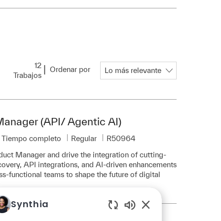
12
Ordenar por
Trabajos
anager (API/ Agentic AI)
Id. de trabajo
Tiempo completo
Regular
R50964
ct Manager and drive the integration of cutting-
overy, API integrations, and AI-driven enhancements
s-functional teams to shape the future of digital
Synthia
Sonidos de chatbot h