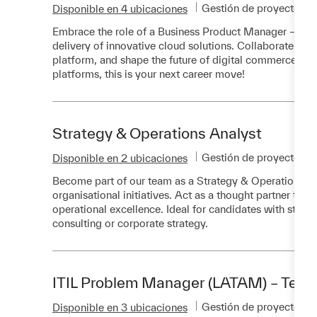
Categoría
Gestión de proyectos
Disponible en 4 ubicaciones
Embrace the role of a Business Product Manager – Goo
delivery of innovative cloud solutions. Collaborate wi
platform, and shape the future of digital commerce. I
platforms, this is your next career move!
Strategy & Operations Analyst
Categoría
Gestión de proyectos
Disponible en 2 ubicaciones
Become part of our team as a Strategy & Operations Ana
organisational initiatives. Act as a thought partner to
operational excellence. Ideal for candidates with stron
consulting or corporate strategy.
ITIL Problem Manager (LATAM) – Techn
Categoría
Gestión de proyectos
Disponible en 3 ubicaciones