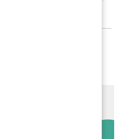
al estate projects. You will drive project delivery
xecution. Ideal candidates have proven project
rong organisational skills.