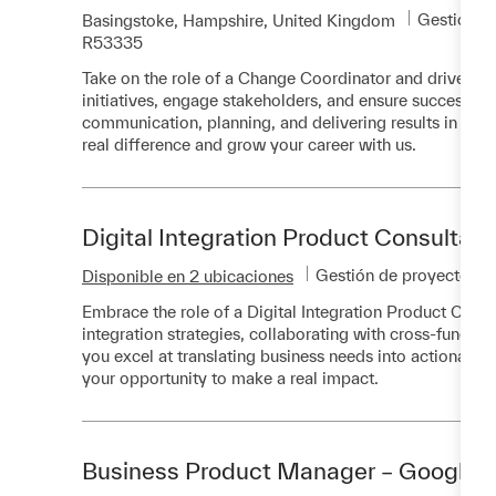
Categoría
Gestión d
Ubicación
Basingstoke, Hampshire, United Kingdom
R53335
Take on the role of a Change Coordinator and drive im
initiatives, engage stakeholders, and ensure successful 
communication, planning, and delivering results in a d
real difference and grow your career with us.
Digital Integration Product Consultant
Categoría
Gestión de proyectos
Disponible en 2 ubicaciones
Embrace the role of a Digital Integration Product Consu
integration strategies, collaborating with cross-functio
you excel at translating business needs into actionable 
your opportunity to make a real impact.
Business Product Manager – Google 