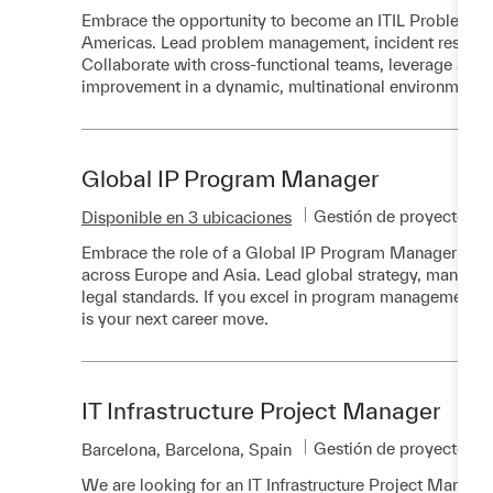
Embrace the opportunity to become an ITIL Problem Man
Americas. Lead problem management, incident response,
Collaborate with cross-functional teams, leverage anal
improvement in a dynamic, multinational environment.
Global IP Program Manager
Categoría
Gestión de proyectos
Disponible en 3 ubicaciones
Embrace the role of a Global IP Program Manager and d
across Europe and Asia. Lead global strategy, manage 
legal standards. If you excel in program management and
is your next career move.
IT Infrastructure Project Manager
Categoría
Gestión de proyectos
Ubicación
Barcelona, Barcelona, Spain
We are looking for an IT Infrastructure Project Manage