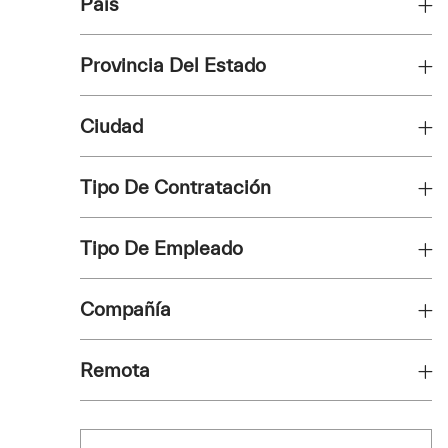
País
Trabajos
Gestión De Proyectos
(
12
)
Provincia Del Estado
Trabajos
Recursos Humanos
(
8
)
Trabajos
Ingeniería Técnica
(
7
)
Ciudad
Trabajos
Legal
(
4
)
Tipo De Contratación
Tipo De Empleado
Compañía
Remota