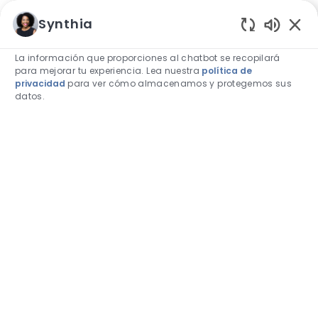
Skip to main content
Skip to main content
Synthia
Sonidos 
La información que proporciones al chatbot se recopilará
para mejorar tu experiencia. Lea nuestra
política de
privacidad
para ver cómo almacenamos y protegemos sus
datos.
-
-
Carreras en marketing y
comunicación en TD
SYNNEX
Buscar el puesto de trabajo, la palabra clave o las habi