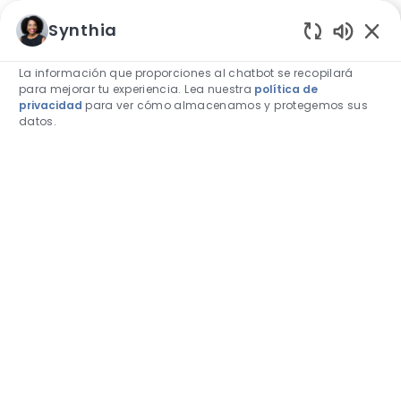
Skip to main content
Skip to main content
Synthia
Sonidos 
La información que proporciones al chatbot se recopilará
para mejorar tu experiencia. Lea nuestra
política de
privacidad
para ver cómo almacenamos y protegemos sus
datos.
-
-
Buscar roles vacantes
Buscar el puesto de trabajo, la palabra clave o las habi
ENCONTRAR TRABAJO