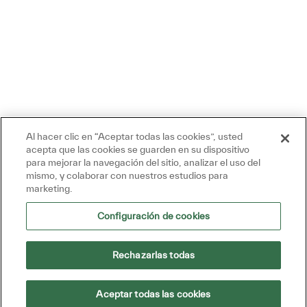
Al hacer clic en “Aceptar todas las cookies”, usted
acepta que las cookies se guarden en su dispositivo
para mejorar la navegación del sitio, analizar el uso del
Hoy 06:15 PM
mismo, y colaborar con nuestros estudios para
Mensaje del bot
marketing.
¡Hola, estoy aquí para ayudar!
¡Empecemos!
Configuración de cookies
Explora los trabajos
Hacer una pregunta
Rechazarlas todas
Cuadro De Entrada De Usuario De Chatbot Con
Aceptar todas las cookies