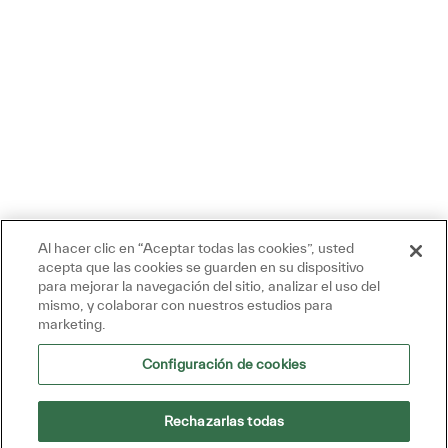
Al hacer clic en “Aceptar todas las cookies”, usted
acepta que las cookies se guarden en su dispositivo
para mejorar la navegación del sitio, analizar el uso del
Hoy 10:16 AM
mismo, y colaborar con nuestros estudios para
Mensaje del bot
marketing.
¡Hola, estoy aquí para ayudar!
¡Empecemos!
Configuración de cookies
Explora los trabajos
Hacer una pregunta
Rechazarlas todas