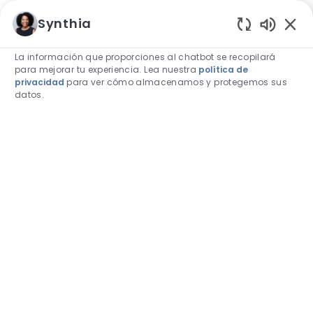
Skip to main content
Skip to main content
Synthia
Sonidos 
La información que proporciones al chatbot se recopilará
para mejorar tu experiencia. Lea nuestra
política de
privacidad
para ver cómo almacenamos y protegemos sus
datos.
-
-
Carreras en Ecuador
Buscar el puesto de trabajo, la palabra clave o las habi
ENCONTRAR TRABAJO