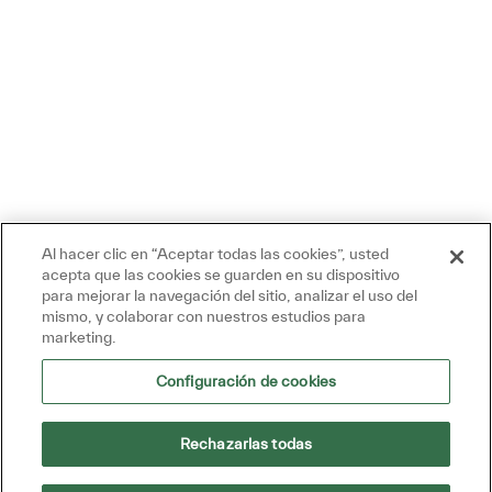
Al hacer clic en “Aceptar todas las cookies”, usted
acepta que las cookies se guarden en su dispositivo
para mejorar la navegación del sitio, analizar el uso del
Hoy 02:52 PM
mismo, y colaborar con nuestros estudios para
Mensaje del bot
marketing.
¡Hola, estoy aquí para ayudar!
¡Empecemos!
Configuración de cookies
Explora los trabajos
Hacer una pregunta
Rechazarlas todas
Cuadro De Entrada De Usuario De Chatbot Con