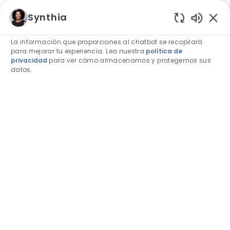
Skip to main content
Skip to main content
Synthia
Sonidos 
La información que proporciones al chatbot se recopilará
para mejorar tu experiencia. Lea nuestra
política de
privacidad
para ver cómo almacenamos y protegemos sus
datos.
-
-
Eventos
Tanto si eres un profesional experimentado
que busca avanzar en su carrera como si
eres un recién graduado que busca su
primer trabajo, nuestros eventos ofrecen