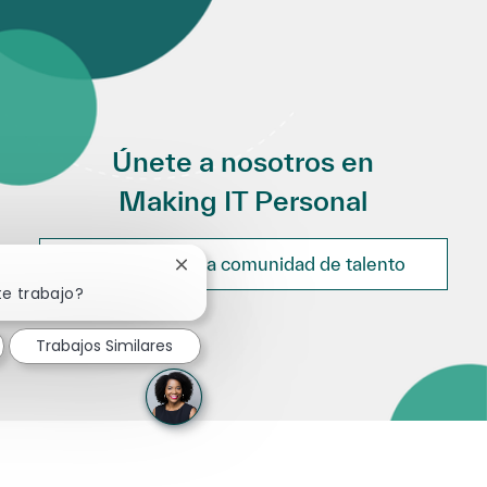
Únete a nosotros en
Making IT Personal
Únete a nuestra comunidad de talento
Cerrar notificación de chatbot
te trabajo?
Trabajos Similares