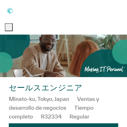
Skip to main content
Skip to main content
-
-
セールスエンジニア
Ubicación
Categoría
Minato-ku, Tokyo, Japan
Ventas y
desarrollo de negocios
Tiempo
completo
R32334
Regular