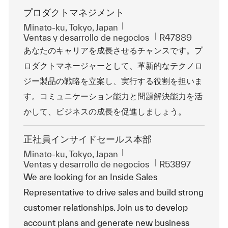
プロダクトマネジメント
Ubicación
Minato-ku, Tokyo, Japan
Categoría
Id. de trabajo
Ventas y desarrollo de negocios
R47889
あなたのキャリアを成長させるチャンスです。プ
ロダクトマネージャーとして、革新的なテクノロ
ジー製品の戦略を立案し、実行する役割を担いま
す。コミュニケーション能力と問題解決能力を活
かして、ビジネスの成長を促進しましょう。
正社員インサイドセールス本部
Ubicación
Minato-ku, Tokyo, Japan
Categoría
Id. de trabajo
Ventas y desarrollo de negocios
R53897
We are looking for an Inside Sales
Representative to drive sales and build strong
customer relationships. Join us to develop
account plans and generate new business