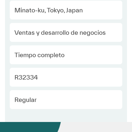
Location
Minato-ku, Tokyo, Japan
Category
Ventas y desarrollo de negocios
type Spanish
Tiempo completo
Required Id
R32334
Employee Type Spanish
Regular