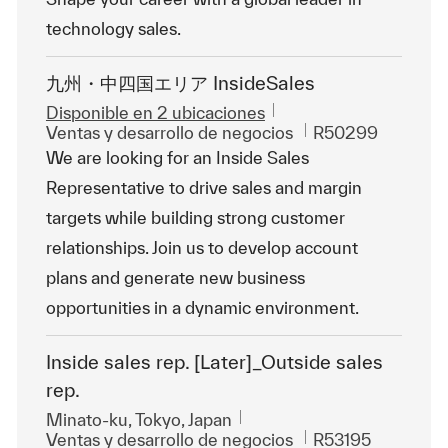
technology sales.
九州・中四国エリア InsideSales
Disponible en 2 ubicaciones
Categoría
Id. de trabajo
Ventas y desarrollo de negocios
R50299
We are looking for an Inside Sales
Representative to drive sales and margin
targets while building strong customer
relationships. Join us to develop account
plans and generate new business
opportunities in a dynamic environment.
Inside sales rep. [Later]_Outside sales
rep.
Ubicación
Minato-ku, Tokyo, Japan
Categoría
Id. de trabajo
Ventas y desarrollo de negocios
R53195