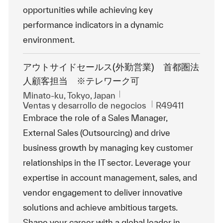
opportunities while achieving key
performance indicators in a dynamic
environment.
アウトサイドセールス(外勤営業) 首都圏法
人顧客担当 ※テレワーク可
Ubicación
Minato-ku, Tokyo, Japan
Categoría
Id. de trabajo
Ventas y desarrollo de negocios
R49411
Embrace the role of a Sales Manager,
External Sales (Outsourcing) and drive
business growth by managing key customer
relationships in the IT sector. Leverage your
expertise in account management, sales, and
vendor engagement to deliver innovative
solutions and achieve ambitious targets.
Shape your career with a global leader in