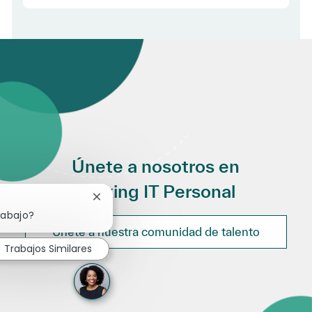
Únete a nosotros en
Making IT Personal
Cerrar notificación de chatbot
rabajo?
Únete a nuestra comunidad de talento
Trabajos Similares