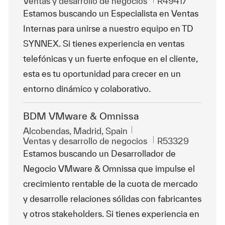
Categoría
Id. de trabajo
Ventas y desarrollo de negocios
R49417
Estamos buscando un Especialista en Ventas
Internas para unirse a nuestro equipo en TD
SYNNEX. Si tienes experiencia en ventas
telefónicas y un fuerte enfoque en el cliente,
esta es tu oportunidad para crecer en un
entorno dinámico y colaborativo.
BDM VMware & Omnissa
Ubicación
Alcobendas, Madrid, Spain
Categoría
Id. de trabajo
Ventas y desarrollo de negocios
R53329
Estamos buscando un Desarrollador de
Negocio VMware & Omnissa que impulse el
crecimiento rentable de la cuota de mercado
y desarrolle relaciones sólidas con fabricantes
y otros stakeholders. Si tienes experiencia en