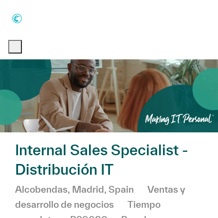
Skip to main content
Skip to main content
-
-
Internal Sales Specialist -
Distribución IT
Ubicación
Categoría
Alcobendas, Madrid, Spain
Ventas y
desarrollo de negocios
Tiempo