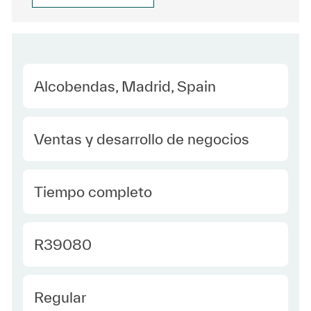
Location
Alcobendas, Madrid, Spain
Category
Ventas y desarrollo de negocios
type Spanish
Tiempo completo
Required Id
R39080
Employee Type Spanish
Regular