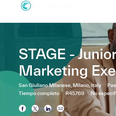
-
-
STAGE - Junio
Marketing Exe
Ubicación
Cat
San Giuliano Milanese, Milano, Italy
Pas
Tiempo completo
R45769
No especif
Compartir a través de Facebook
Compartir a través de twitter
Compartir a través de LinkedI
Compartir por correo el