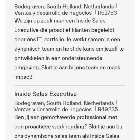
Ubicación
Bodegraven, South Holland, Netherlands
Categoría
Id. de trabajo
Ventas y desarrollo de negocios
R53783
We zijn op zoek naar een Inside Sales
Executive die proactief klanten begeleidt
door ons IT-portfolio. Je werkt samen in een
dynamisch team en hebt de kans om jezelf te
ontwikkelen in een ondersteunende
omgeving. Sluit je aan bij ons team en maak
impact!
Inside Sales Executive
Ubicación
Bodegraven, South Holland, Netherlands
Categoría
Id. de trabajo
Ventas y desarrollo de negocios
R49235
Ben jij een gemotiveerde professional met
een proactieve werkhouding? Sluit je aan bij
ons dynamische sales team als Inside Sales