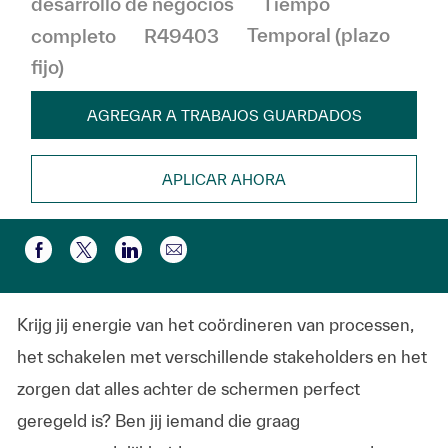
desarrollo de negocios
Tiempo
completo
R49403
Temporal (plazo
fijo)
AGREGAR A TRABAJOS GUARDADOS
APLICAR AHORA
Compartir por correo electr
Compartir a través de Facebook
Compartir a través de twitter
Compartir a través de LinkedIn
Krijg jij energie van het coördineren van processen,
het schakelen met verschillende stakeholders en het
zorgen dat alles achter de schermen perfect
geregeld is? Ben jij iemand die graag