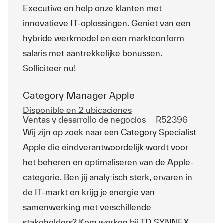
Executive en help onze klanten met
innovatieve IT-oplossingen. Geniet van een
hybride werkmodel en een marktconform
salaris met aantrekkelijke bonussen.
Solliciteer nu!
Category Manager Apple
Disponible en 2 ubicaciones
Categoría
Id. de trabajo
Ventas y desarrollo de negocios
R52396
Wij zijn op zoek naar een Category Specialist
Apple die eindverantwoordelijk wordt voor
het beheren en optimaliseren van de Apple-
categorie. Ben jij analytisch sterk, ervaren in
de IT-markt en krijg je energie van
samenwerking met verschillende
stakeholders? Kom werken bij TD SYNNEX