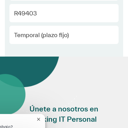
Required Id
R49403
Employee Type Spanish
Temporal (plazo fijo)
Únete a nosotros en
Making IT Personal
Cerrar notificación de chatbot
rabajo?