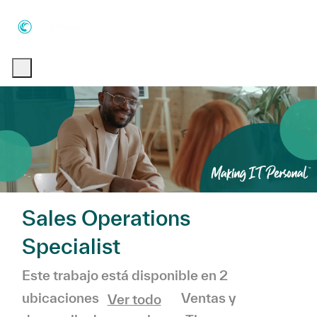
Skip to main content
Skip to main content
-
-
Sales Operations
Specialist
Este trabajo está disponible en 2
Categoría
Ventas y
ubicaciones
Ver todo