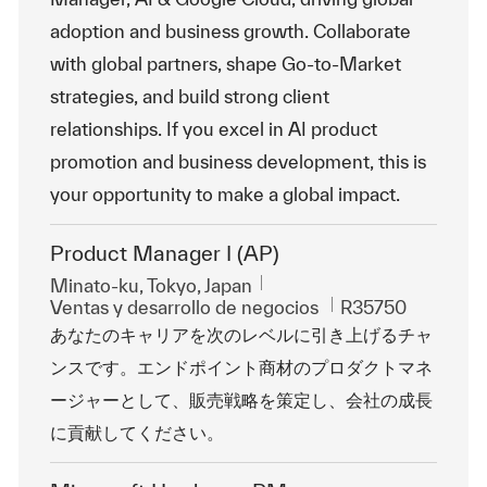
adoption and business growth. Collaborate
with global partners, shape Go-to-Market
strategies, and build strong client
relationships. If you excel in AI product
promotion and business development, this is
your opportunity to make a global impact.
Product Manager I (AP)
Ubicación
Minato-ku, Tokyo, Japan
Categoría
Id. de trabajo
Ventas y desarrollo de negocios
R35750
あなたのキャリアを次のレベルに引き上げるチャ
ンスです。エンドポイント商材のプロダクトマネ
ージャーとして、販売戦略を策定し、会社の成長
に貢献してください。