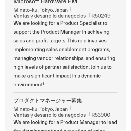
Microsoft Hardware PM
Ubicación
Minato-ku, Tokyo, Japan
Categoría
Id. de trabajo
Ventas y desarrollo de negocios
R50249
We are looking for a Product Specialist to
support the Product Manager in achieving
sales and profit targets. This role involves
implementing sales enablement programs,
managing vendor relationships, and ensuring
high levels of partner satisfaction. Join us to
make a significant impact in a dynamic
environment!
プロダクトマネージャー募集
Ubicación
Minato-ku, Tokyo, Japan
Categoría
Id. de trabajo
Ventas y desarrollo de negocios
R53900
We are looking for a Product Manager to lead
the development and execution of sales