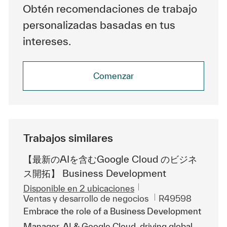
Obtén recomendaciones de trabajo
personalizadas basadas en tus
intereses.
Comenzar
Trabajos similares
【最新のAIを含むGoogle Cloud のビジネ
ス開拓】 Business Development
Disponible en 2 ubicaciones
Categoría
Id. de trabajo
Ventas y desarrollo de negocios
R49598
Embrace the role of a Business Development
Manager, AI & Google Cloud, driving global