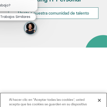
Cerrar notificación de chatbot
abajo?
Únete a nuestra comunidad de talento
Trabajos Similares
Al hacer clic en “Aceptar todas las cookies”, usted
acepta que las cookies se guarden en su dispositivo