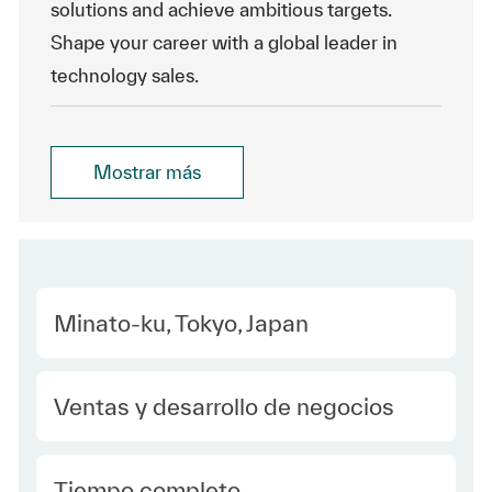
solutions and achieve ambitious targets.
Shape your career with a global leader in
technology sales.
Mostrar más
Location
Minato-ku, Tokyo, Japan
Category
Ventas y desarrollo de negocios
type Spanish
Tiempo completo