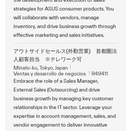
strategies for ASUS consumer products. You
will collaborate with vendors, manage
inventory, and drive business growth through
effective marketing and sales initiatives.
アウトサイドセールス(外勤営業) 首都圏法
人顧客担当 ※テレワーク可
Ubicación
Minato-ku, Tokyo, Japan
Categoría
Id. de trabajo
Ventas y desarrollo de negocios
R49411
Embrace the role of a Sales Manager,
External Sales (Outsourcing) and drive
business growth by managing key customer
relationships in the IT sector. Leverage your
expertise in account management, sales, and
vendor engagement to deliver innovative