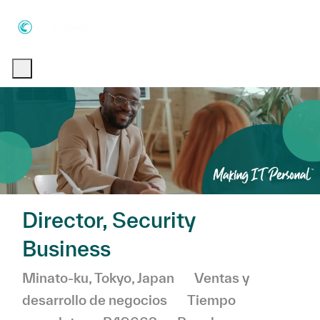
Skip to main content
Skip to main content
-
-
Director, Security
Business
Ubicación
Categoría
Minato-ku, Tokyo, Japan
Ventas y
desarrollo de negocios
Tiempo