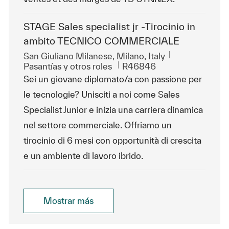
STAGE Sales specialist jr -Tirocinio in
ambito TECNICO COMMERCIALE
Ubicación
San Giuliano Milanese, Milano, Italy
Categoría
Id. de trabajo
Pasantías y otros roles
R46846
Sei un giovane diplomato/a con passione per
le tecnologie? Unisciti a noi come Sales
Specialist Junior e inizia una carriera dinamica
nel settore commerciale. Offriamo un
tirocinio di 6 mesi con opportunità di crescita
e un ambiente di lavoro ibrido.
Mostrar más