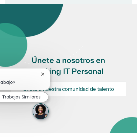
Únete a nosotros en
Making IT Personal
Cerrar notificación de chatbot
rabajo?
Únete a nuestra comunidad de talento
Trabajos Similares