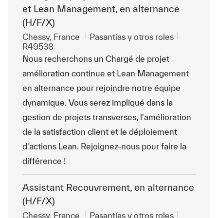
et Lean Management, en alternance
(H/F/X)
Ubicación
Categoría
Id. de tra
Chessy, France
Pasantías y otros roles
R49538
Nous recherchons un Chargé de projet
amélioration continue et Lean Management
en alternance pour rejoindre notre équipe
dynamique. Vous serez impliqué dans la
gestion de projets transverses, l'amélioration
de la satisfaction client et le déploiement
d'actions Lean. Rejoignez-nous pour faire la
différence !
Assistant Recouvrement, en alternance
(H/F/X)
Ubicación
Categoría
Id. de tra
Chessy, France
Pasantías y otros roles