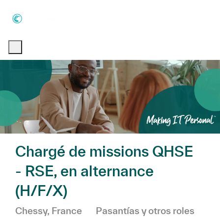
Skip to main content
Skip to main content
-
-
Chargé de missions QHSE
- RSE, en alternance
(H/F/X)
Ubicación
Categoría
Chessy, France
Pasantías y otros roles