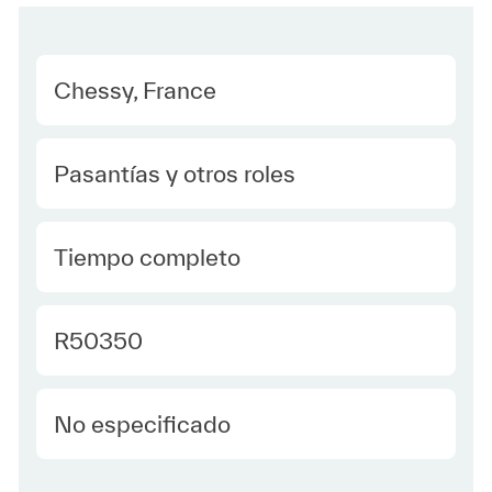
Location
Chessy, France
Category
Pasantías y otros roles
type Spanish
Tiempo completo
Required Id
R50350
Employee Type Spanish
No especificado