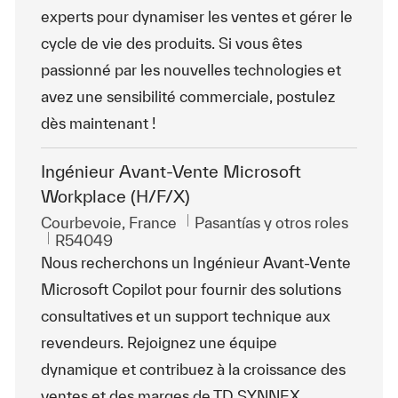
experts pour dynamiser les ventes et gérer le
cycle de vie des produits. Si vous êtes
passionné par les nouvelles technologies et
avez une sensibilité commerciale, postulez
dès maintenant !
Ingénieur Avant-Vente Microsoft
Workplace (H/F/X)
Ubicación
Categoría
Courbevoie, France
Pasantías y otros roles
Id. de trabajo
R54049
Nous recherchons un Ingénieur Avant-Vente
Microsoft Copilot pour fournir des solutions
consultatives et un support technique aux
revendeurs. Rejoignez une équipe
dynamique et contribuez à la croissance des
ventes et des marges de TD SYNNEX.