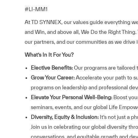
#LI-MM1
At TD SYNNEX, our values guide everything we
and Win, and above all, We Do the Right Thing.
our partners, and our communities as we drive i
What’s In It For You?
Elective Benefits:
Our programs are tailored 
Grow Your Career:
Accelerate your path to s
programs on leadership and professional d
Elevate Your Personal Well-Being:
Boost your
seminars, events, and our global Life Empo
Diversity, Equity & Inclusion:
It’s not just a 
Join us in celebrating our global diversity t
conversations, and equitable growth and de