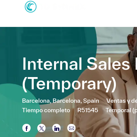
-
-
Internal Sales
(Temporary)
Ubicación
Categoría
Barcelona, Barcelona, Spain
Ventas y d
Tiempo completo
R51545
Temporal (pl
Compartir a través de Facebook
Compartir a través de twitter
Compartir a través de LinkedI
Compartir por correo el