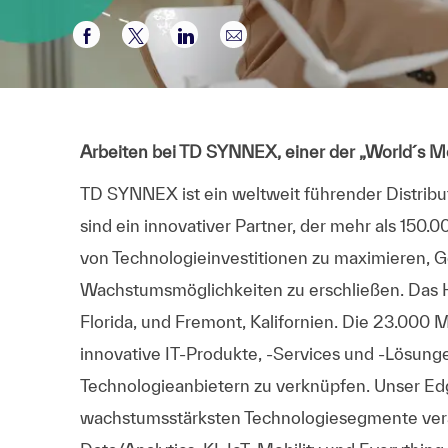
Compartir a través de Facebook
Compartir a través de twitter
Compartir a través de LinkedI
Compartir por correo el
Arbeiten bei TD SYNNEX, einer der „World´s 
TD SYNNEX ist ein weltweit führender Distribu
sind ein innovativer Partner, der mehr als 150.
von Technologieinvestitionen zu maximieren, G
Wachstumsmöglichkeiten zu erschließen. Das 
Florida, und Fremont, Kalifornien. Die 23.000 
innovative IT-Produkte, -Services und -Lösung
Technologieanbietern zu verknüpfen. Unser Edge
wachstumsstärksten Technologiesegmente veran