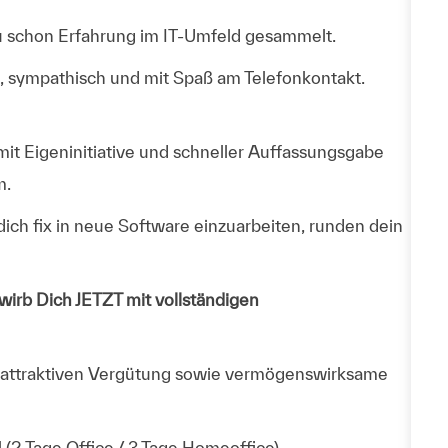
t du schon Erfahrung im IT-Umfeld gesammelt.
g, sympathisch und mit Spaß am Telefonkontakt.
it Eigeninitiative und schneller Auffassungsgabe
m.
ich fix in neue Software einzuarbeiten, runden dein
rb Dich JETZT mit vollständigen
er attraktiven Vergütung sowie vermögenswirksame
 (2 Tage Office / 3 Tage Homeoffice)