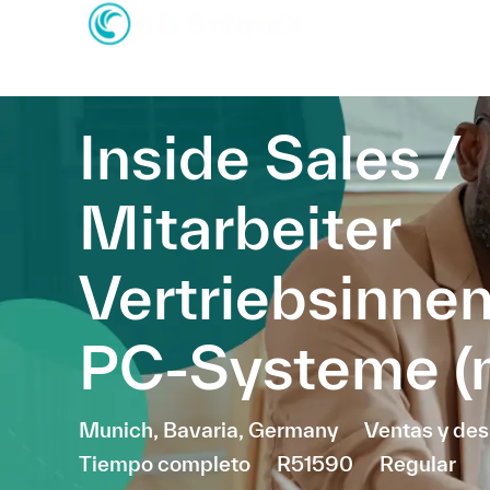
-
-
Inside Sales /
Mitarbeiter
Vertriebsinne
PC-Systeme (
Ubicación
Categoría
Munich, Bavaria, Germany
Ventas y des
Tiempo completo
R51590
Regular