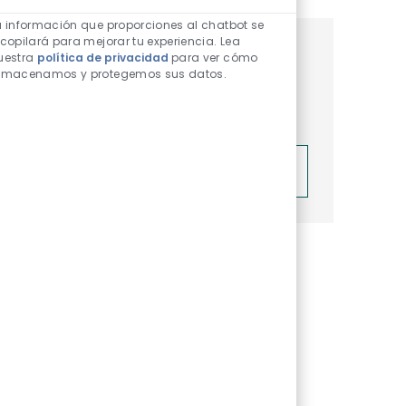
Sonidos de chatbot h
a información que proporciones al chatbot se
ecopilará para mejorar tu experiencia. Lea
Obtén recomendaciones de
uestra
política de privacidad
para ver cómo
lmacenamos y protegemos sus datos.
trabajo personalizadas basadas
en tus intereses.
Comenzar