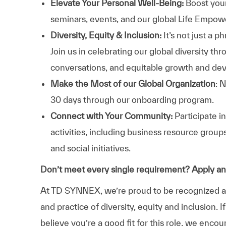
Elevate Your Personal Well-Being:
Boost your
seminars, events, and our global Life Empo
Diversity, Equity & Inclusion:
It’s not just a 
Join us in celebrating our global diversity t
conversations, and equitable growth and de
Make the Most of our Global Organization
: 
30 days through our onboarding program.
Connect with Your Community:
Participate i
activities, including business resource grou
and social initiatives.
Don’t meet every single requirement? Apply a
At TD SYNNEX, we’re proud to be recognized as 
and practice of diversity, equity and inclusion.
believe you’re a good fit for this role, we enco