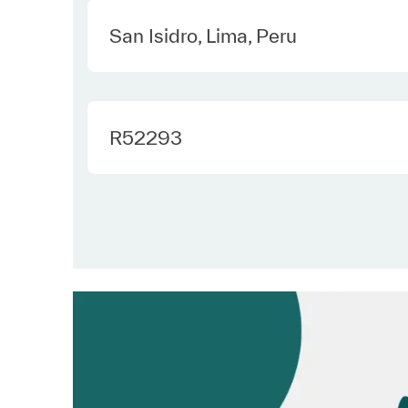
Location
San Isidro, Lima, Peru
Required Id
R52293