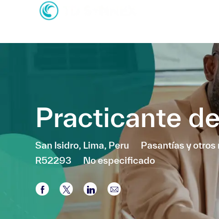
-
-
Practicante d
Ubicación
Categoría
San Isidro, Lima, Peru
Pasantías y otros 
R52293
No especificado
Compartir a través de Facebook
Compartir a través de twitter
Compartir a través de LinkedI
Compartir por correo el