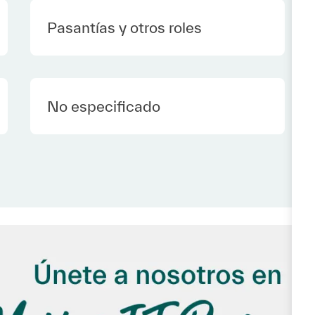
Category
Pasantías y otros roles
Employee Type Spanish
No especificado