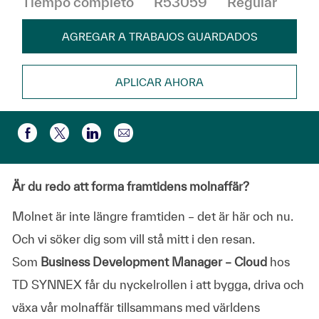
Tiempo completo
R53059
Regular
AGREGAR A TRABAJOS GUARDADOS
APLICAR AHORA
Compartir por correo electr
Compartir a través de Facebook
Compartir a través de twitter
Compartir a través de LinkedIn
Är du redo att forma framtidens molnaffär?
Molnet är inte längre framtiden – det är här och nu.
Och vi söker dig som vill stå mitt i den resan.
Som
Business Development Manager – Cloud
hos
TD SYNNEX får du nyckelrollen i att bygga, driva och
växa vår molnaffär tillsammans med världens