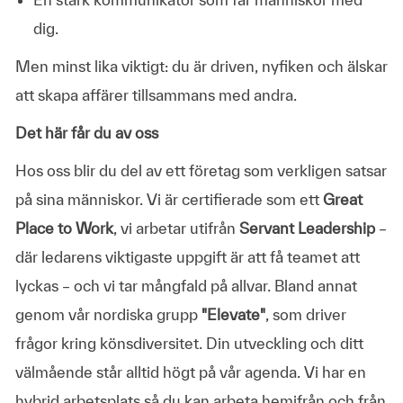
dig.
Men minst lika viktigt: du är driven, nyfiken och älskar
att skapa affärer tillsammans med andra.
Det här får du av oss
Hos oss blir du del av ett företag som verkligen satsar
på sina människor. Vi är certifierade som ett
Great
Place to Work
, vi arbetar utifrån
Servant Leadership
–
där ledarens viktigaste uppgift är att få teamet att
lyckas – och vi tar mångfald på allvar. Bland annat
genom vår nordiska grupp
"Elevate"
, som driver
frågor kring könsdiversitet. Din utveckling och ditt
välmående står alltid högt på vår agenda. Vi har en
hybrid arbetsplats så du kan arbeta hemifrån och från