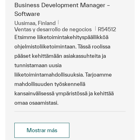
Business Development Manager –
Software
Ubicación
Uusimaa, Finland
Categoría
Id. de trabajo
Ventas y desarrollo de negocios
R54512
Etsimme liiketoimintakehityspäällikköä
ohjelmistoliiketoimintaan. Tässä roolissa
pääset kehittämään asiakassuhteita ja
tunnistamaan uusia
liiketoimintamahdollisuuksia. Tarjoamme
mahdollisuuden työskennellä
kansainvälisessä ympäristössä ja kehittää
omaa osaamistasi.
Mostrar más