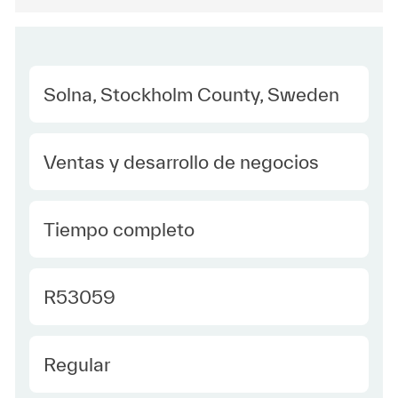
Location
Solna, Stockholm County, Sweden
Category
Ventas y desarrollo de negocios
type Spanish
Tiempo completo
Required Id
R53059
Employee Type Spanish
Regular