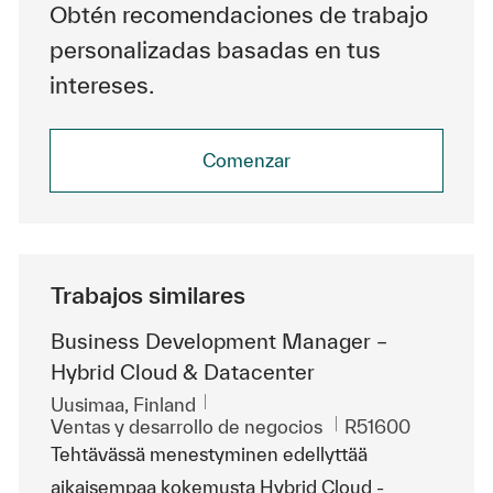
Obtén recomendaciones de trabajo
personalizadas basadas en tus
intereses.
Comenzar
Trabajos similares
Business Development Manager –
Hybrid Cloud & Datacenter
Ubicación
Uusimaa, Finland
Categoría
Id. de trabajo
Ventas y desarrollo de negocios
R51600
Tehtävässä menestyminen edellyttää
aikaisempaa kokemusta Hybrid Cloud -