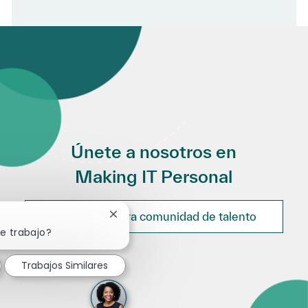
Únete a nosotros en
Making IT Personal
Únete a nuestra comunidad de talento
Cerrar notificación de chatbot
te trabajo?
Trabajos Similares