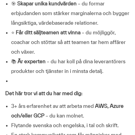
🎯
Skapar unika kundvärden
– du formar
erbjudanden som stärker marginalerna och bygger
långsiktiga, värdebaserade relationer.
⭐
Får ditt säljteamen att vinna
– du möjliggör,
coachar och stöttar så att teamen tar hem affärer
och växer.
📚
Är experten
– du har koll på dina leverantörers
produkter och tjänster in i minsta detalj.
Det här tror vi att du har med dig:
3+ års erfarenhet av att arbeta med
AWS, Azure
och/eller GCP
– du kan molnet.
Flytande svenska och engelska, i tal och skrift.
En stark kommunikatör som får människor med