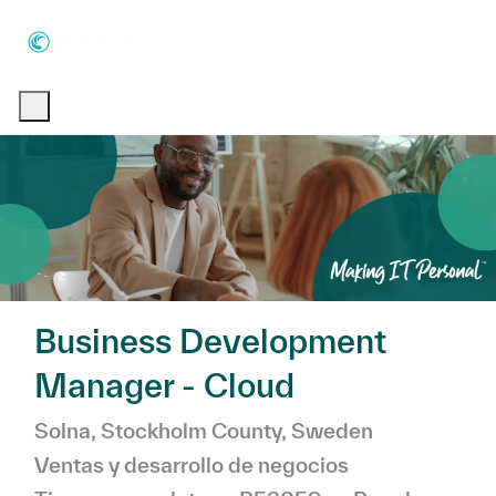
Skip to main content
Skip to main content
-
-
Business Development
Manager - Cloud
Ubicación
Categorí
Solna, Stockholm County, Sweden
Ventas y desarrollo de negocios