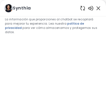
Skip to main content
Skip to main content
Synthia
Sonidos 
La información que proporciones al chatbot se recopilará
para mejorar tu experiencia. Lea nuestra
política de
privacidad
para ver cómo almacenamos y protegemos sus
datos.
-
-
Carreras en Eslovenia
Buscar el puesto de trabajo, la palabra clave o las habi
ENCONTRAR TRABAJO