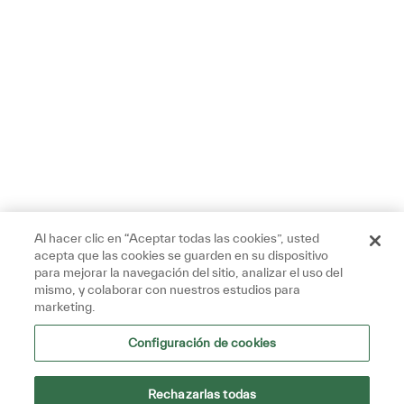
Al hacer clic en “Aceptar todas las cookies”, usted
acepta que las cookies se guarden en su dispositivo
para mejorar la navegación del sitio, analizar el uso del
Hoy 08:29 AM
mismo, y colaborar con nuestros estudios para
Mensaje del bot
marketing.
¡Hola, estoy aquí para ayudar!
¡Empecemos!
Configuración de cookies
Explora los trabajos
Hacer una pregunta
Rechazarlas todas