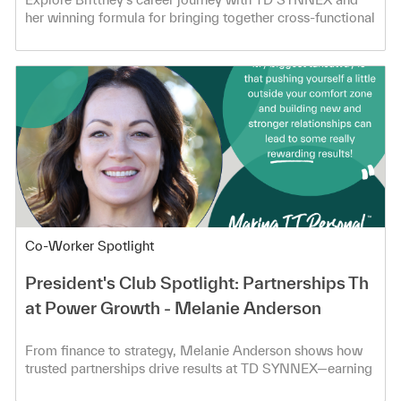
her winning formula for bringing together cross-functional
teams!
Category
Co-Worker Spotlight
President's Club Spotlight: Partnerships Th
at Power Growth - Melanie Anderson
From finance to strategy, Melanie Anderson shows how
trusted partnerships drive results at TD SYNNEX—earning
President’s Club.