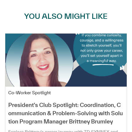
YOU ALSO MIGHT LIKE
Category
Co-Worker Spotlight
President's Club Spotlight: Coordination, C
ommunication & Problem-Solving with Solu
tion Program Manager Brittney Brumley
Explore Brittney's career journey with TD SYNNEX and