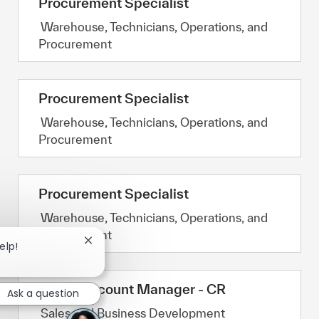
Procurement Specialist
Category
Warehouse, Technicians, Operations, and
Procurement
Procurement Specialist
Category
Warehouse, Technicians, Operations, and
Procurement
Procurement Specialist
Category
Warehouse, Technicians, Operations, and
Procurement
Close chatbot notification
elp!
Inside Account Manager - CR
Ask a question
Category
Sales and Business Development