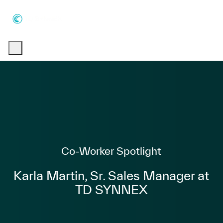
Skip to main content
Skip to main content
-
-
Category
Co-Worker Spotlight
Karla Martin, Sr. Sales Manager at
TD SYNNEX