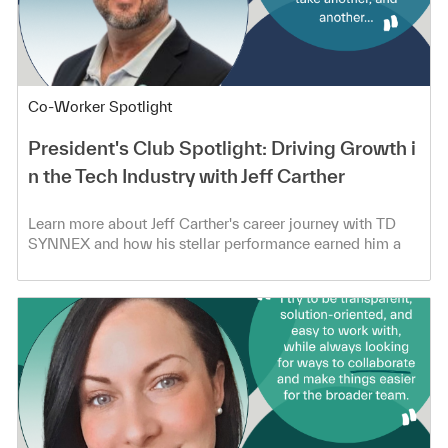
Category
Co-Worker Spotlight
President's Club Spotlight: Driving Growth i
n the Tech Industry with Jeff Carther
Learn more about Jeff Carther's career journey with TD
SYNNEX and how his stellar performance earned him a
spot in the President's Club!