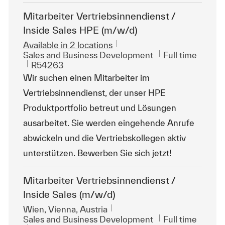
Mitarbeiter Vertriebsinnendienst /
Inside Sales HPE (m/w/d)
Available in 2 locations
Category
Job Type
Sales and Business Development
Full time
ReqId
R54263
Wir suchen einen Mitarbeiter im
Vertriebsinnendienst, der unser HPE
Produktportfolio betreut und Lösungen
ausarbeitet. Sie werden eingehende Anrufe
abwickeln und die Vertriebskollegen aktiv
unterstützen. Bewerben Sie sich jetzt!
Mitarbeiter Vertriebsinnendienst /
Inside Sales (m/w/d)
Location
Wien, Vienna, Austria
Category
Job Type
Sales and Business Development
Full time