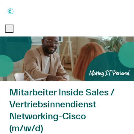
Skip to main content
Skip to main content
-
-
Mitarbeiter Inside Sales /
Vertriebsinnendienst
Networking-Cisco
(m/w/d)