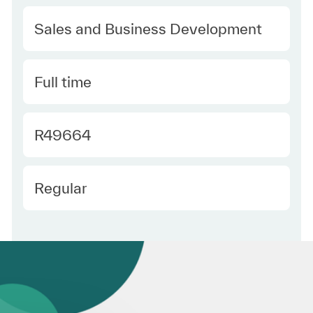
Category
Sales and Business Development
Type
Full time
Required Id
R49664
Employee Type
Regular