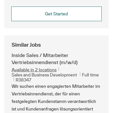
Get Started
Similar Jobs
Inside Sales / Mitarbeiter
Vertriebsinnendienst (m/w/d)
Available in 2 locations
Category
Job Type
Sales and Business Development
Full time
ReqId
R38347
Wir suchen einen engagierten Mitarbeiter im
Vertriebsinnendienst, der für einen
festgelegten Kundenstamm verantwortlich
ist und Kundenanfragen lösungsorientiert