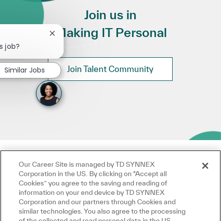
Join us in
Making IT Personal
Close chatbot notification
s job?
Join Talent Community
Similar Jobs
Our Career Site is managed by TD SYNNEX
Corporation in the US. By clicking on "Accept all
Cookies” you agree to the saving and reading of
information on your end device by TD SYNNEX
Corporation and our partners through Cookies and
similar technologies. You also agree to the processing
of the collected and read personal data in the US,