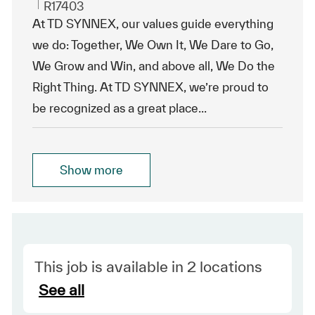
ReqId
R17403
At TD SYNNEX, our values guide everything
we do: Together, We Own It, We Dare to Go,
We Grow and Win, and above all, We Do the
Right Thing. At TD SYNNEX, we’re proud to
be recognized as a great place...
Show more
This job is available in 2 locations
See all