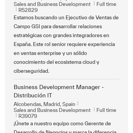
Category
Job Type
Sales and Business Development
Full time
ReqId
R52829
Estamos buscando un Ejecutivo de Ventas de
Campo GSI para desarrollar relaciones
estratégicas con grandes integradores en
España. Este rol senior requiere experiencia
en ventas enterprise y un sólido
conocimiento del ecosistema cloud y
ciberseguridad.
Business Development Manager -
Distribución IT
Location
Alcobendas, Madrid, Spain
Category
Job Type
Sales and Business Development
Full time
ReqId
R39079
¡Únete a nuestro equipo como Gerente de
Desarrollo de Negocios y marca la diferencia