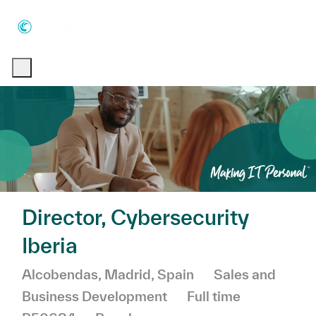
Skip to main content
Skip to main content
-
-
Director, Cybersecurity
Iberia
Location
Category
Alcobendas, Madrid, Spain
Sales and
Job Type
Business Development
Full time