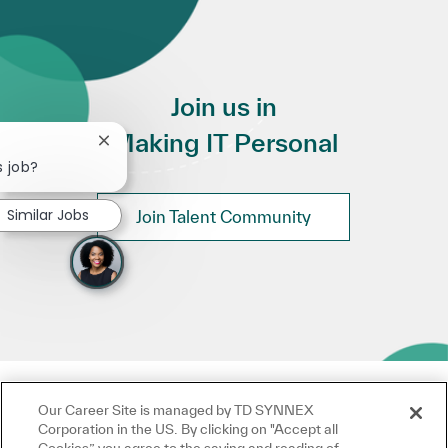
Join us in
Making IT Personal
Close chatbot notification
s job?
Similar Jobs
Join Talent Community
Our Career Site is managed by TD SYNNEX
Corporation in the US. By clicking on "Accept all