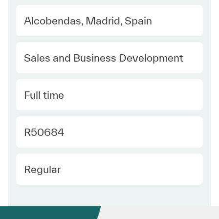
Location
Alcobendas, Madrid, Spain
Category
Sales and Business Development
Type
Full time
Required Id
R50684
Employee Type
Regular