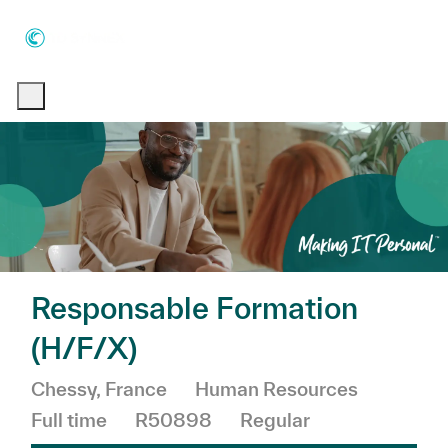
Skip to main content
Skip to main content
-
-
Responsable Formation
(H/F/X)
Location
Category
Job Typ
Chessy, France
Human Resources
Full time
R50898
Regular