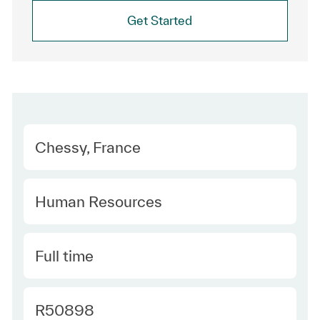
Get Started
Location
Chessy, France
Category
Human Resources
Type
Full time
Required Id
R50898