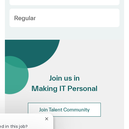
Employee Type
Regular
Join us in
Making IT Personal
Join Talent Community
Close chatbot notification
d in this job?