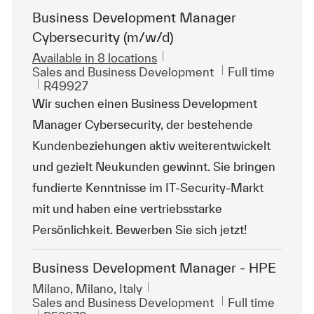
Business Development Manager
Cybersecurity (m/w/d)
Available in 8 locations
Category
Job Type
Sales and Business Development
Full time
ReqId
R49927
Wir suchen einen Business Development
Manager Cybersecurity, der bestehende
Kundenbeziehungen aktiv weiterentwickelt
und gezielt Neukunden gewinnt. Sie bringen
fundierte Kenntnisse im IT-Security-Markt
mit und haben eine vertriebsstarke
Persönlichkeit. Bewerben Sie sich jetzt!
Business Development Manager - HPE
Location
Milano, Milano, Italy
Category
Job Type
Sales and Business Development
Full time