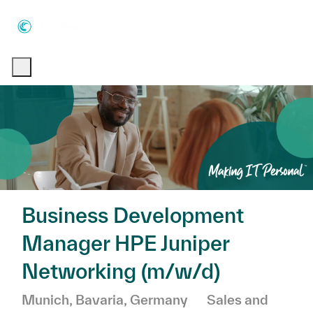
Skip to main content
Skip to main content
-
-
Business Development
Manager HPE Juniper
Networking (m/w/d)
Location
Category
Munich, Bavaria, Germany
Sales and