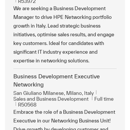
ReqId
R53972
We are seeking a Business Development
Manager to drive HPE Networking portfolio
growth in Italy. Lead strategic business
initiatives, optimise sales results, and engage
key customers. Ideal for candidates with
significant IT industry experience and
expertise in networking solutions.
Business Development Executive
Networking
Location
San Giuliano Milanese, Milano, Italy
Category
Job Type
Sales and Business Development
Full time
ReqId
R50568
Embrace the role of a Business Development
Executive in our Networking Business Unit!
Drive growth by developing customer and