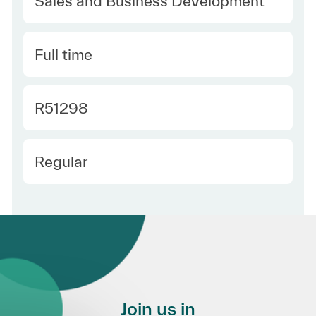
Sales and Business Development
Type
Full time
Required Id
R51298
Employee Type
Regular
Join us in