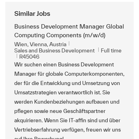
Similar Jobs
Business Development Manager Global
Computing Components (m/w/d)
Location
Wien, Vienna, Austria
Category
Job Type
Sales and Business Development
Full time
ReqId
R45046
Wir suchen einen Business Development
Manager für globale Computerkomponenten,
der für die Entwicklung und Umsetzung von
Umsatzstrategien verantwortlich ist. Sie
werden Kundenbeziehungen aufbauen und
pflegen sowie neue Geschäftspartner
akquirieren. Wenn Sie IT-affin sind und über
Vertriebserfahrung verfügen, freuen wir uns
auf Ihre Bewerbung!