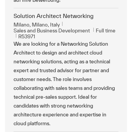
Solution Architect Networking
Location
Milano, Milano, Italy
Category
Job Type
Sales and Business Development
Full time
ReqId
R53971
We are looking for a Networking Solution
Architect to design and architect cloud
networking solutions, acting as a technical
expert and trusted advisor for partner and
customer needs. The role involves
collaborating with sales teams and providing
technical pre-sales support. Ideal for
candidates with strong networking
architecture experience and expertise in
cloud platforms.