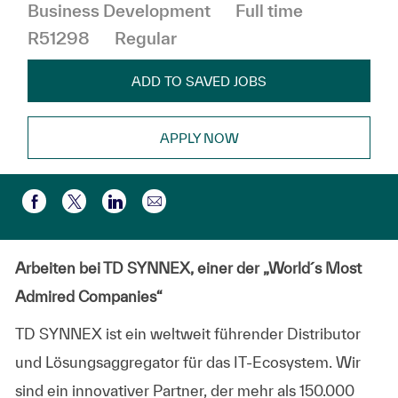
Job Type
Business Development
Full time
R51298
Regular
ADD TO SAVED JOBS
APPLY NOW
Share via email
Share via Facebook
Share via twitter
Share via LinkedIn
Arbeiten bei TD SYNNEX, einer der „World´s Most
Admired Companies“
TD SYNNEX ist ein weltweit führender Distributor
und Lösungsaggregator für das IT-Ecosystem. Wir
sind ein innovativer Partner, der mehr als 150.000