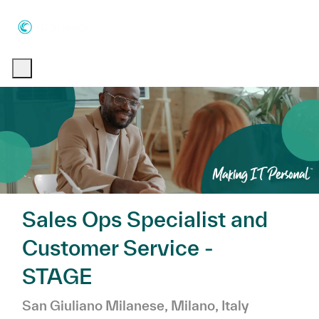
Skip to main content
Skip to main content
-
-
Sales Ops Specialist and
Customer Service -
STAGE
Location
Categor
San Giuliano Milanese, Milano, Italy