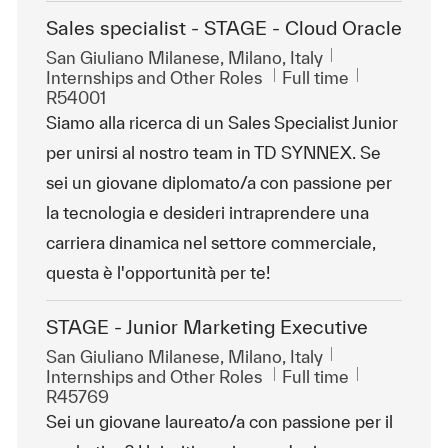
Sales specialist - STAGE - Cloud Oracle
Location
San Giuliano Milanese, Milano, Italy
Category
Job Type
ReqId
Internships and Other Roles
Full time
R54001
Siamo alla ricerca di un Sales Specialist Junior
per unirsi al nostro team in TD SYNNEX. Se
sei un giovane diplomato/a con passione per
la tecnologia e desideri intraprendere una
carriera dinamica nel settore commerciale,
questa è l'opportunità per te!
STAGE - Junior Marketing Executive
Location
San Giuliano Milanese, Milano, Italy
Category
Job Type
ReqId
Internships and Other Roles
Full time
R45769
Sei un giovane laureato/a con passione per il