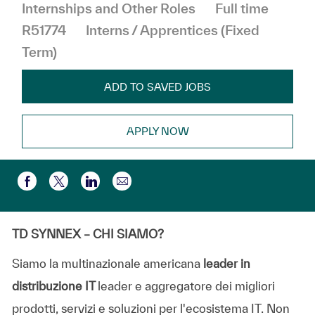
Job Type
Internships and Other Roles
Full time
R51774
Interns / Apprentices (Fixed
Term)
ADD TO SAVED JOBS
APPLY NOW
Share via email
Share via Facebook
Share via twitter
Share via LinkedIn
TD SYNNEX – CHI SIAMO?
Siamo la multinazionale americana
leader in
distribuzione IT
leader e aggregatore dei migliori
prodotti, servizi e soluzioni per l'ecosistema IT. Non