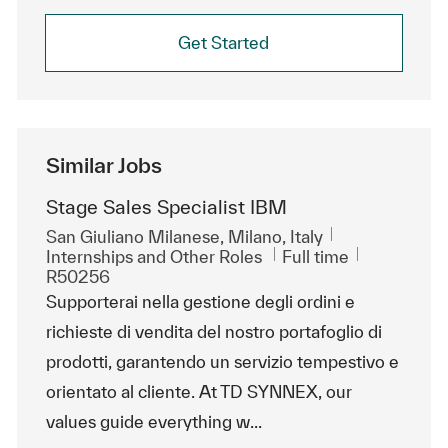
Get Started
Similar Jobs
Stage Sales Specialist IBM
Location
San Giuliano Milanese, Milano, Italy
Category
Job Type
ReqId
Internships and Other Roles
Full time
R50256
Supporterai nella gestione degli ordini e
richieste di vendita del nostro portafoglio di
prodotti, garantendo un servizio tempestivo e
orientato al cliente. At TD SYNNEX, our
values guide everything w...