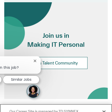
Join us in
Making IT Personal
Close chatbot notification
Join Talent Community
n this job?
Similar Jobs
Our Career Site is managed by TD SYNNEX