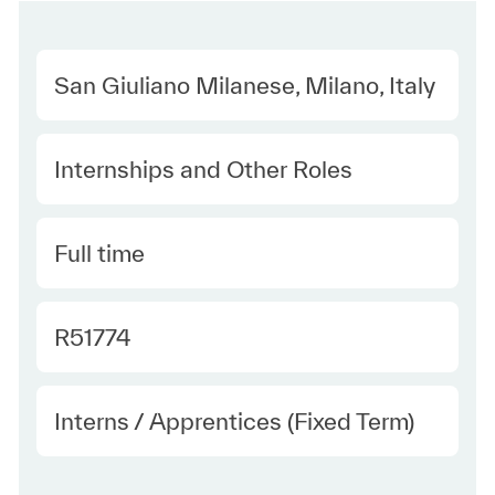
Location
San Giuliano Milanese, Milano, Italy
Category
Internships and Other Roles
Type
Full time
Required Id
R51774
Employee Type
Interns / Apprentices (Fixed Term)