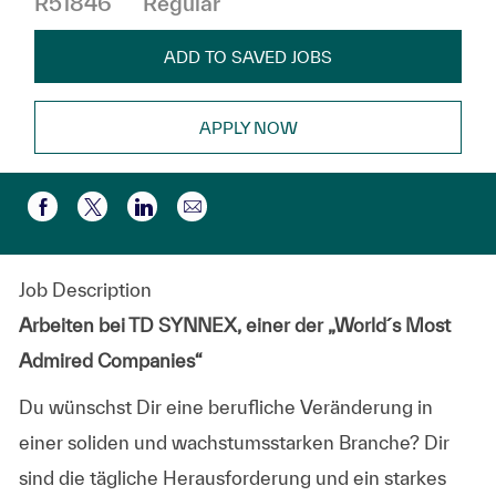
R51846
Regular
ADD TO SAVED JOBS
APPLY NOW
Share via email
Share via Facebook
Share via twitter
Share via LinkedIn
Job Description
Arbeiten bei TD SYNNEX, einer der „World´s Most
Admired Companies“
Du wünschst Dir eine berufliche Veränderung in
einer soliden und wachstumsstarken Branche? Dir
sind die tägliche Herausforderung und ein starkes