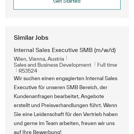
Get Started
Similar Jobs
Internal Sales Executive SMB (m/w/d)
Location
Wien, Vienna, Austria
Category
Job Type
Sales and Business Development
Full time
ReqId
R53524
Wir suchen einen engagierten Internal Sales
Executive für unseren SMB Bereich, der
Kundenanfragen bearbeitet, Angebote
erstellt und Preisverhandlungen führt. Wenn
Sie eine Leidenschaft für den Vertrieb haben
und gerne im Team arbeiten, freuen wir uns
auf Ihre Bewerbung!