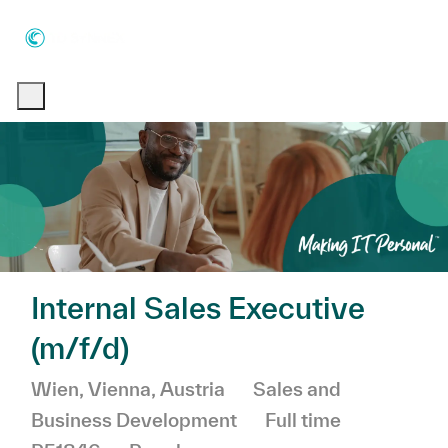
Skip to main content
Skip to main content
-
-
Internal Sales Executive
(m/f/d)
Location
Category
Wien, Vienna, Austria
Sales and
Job Type
Business Development
Full time