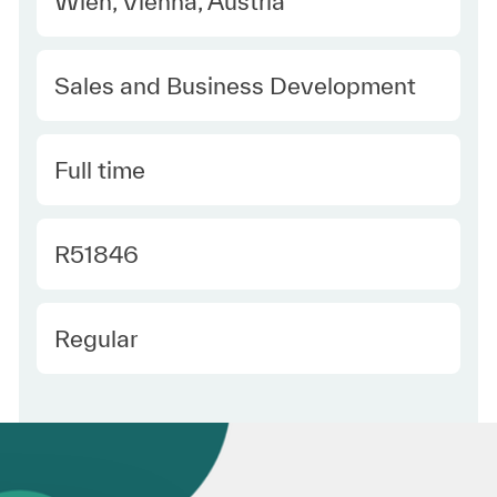
Wien, Vienna, Austria
Category
Sales and Business Development
Type
Full time
Required Id
R51846
Employee Type
Regular