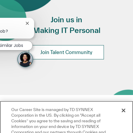
Join us in
Close chatbot notification
Making IT Personal
job?
Similar Jobs
Join Talent Community
Our Career Site is managed by TD SYNNEX
Corporation in the US. By clicking on "Accept all
Cookies” you agree to the saving and reading of
information on your end device by TD SYNNEX
Corporation and our partners through Cookies and