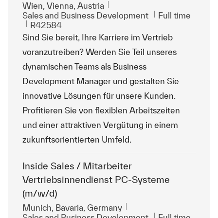
Location
Wien, Vienna, Austria
Category
Job Type
Sales and Business Development
Full time
ReqId
R42584
Sind Sie bereit, Ihre Karriere im Vertrieb
voranzutreiben? Werden Sie Teil unseres
dynamischen Teams als Business
Development Manager und gestalten Sie
innovative Lösungen für unsere Kunden.
Profitieren Sie von flexiblen Arbeitszeiten
und einer attraktiven Vergütung in einem
zukunftsorientierten Umfeld.
Inside Sales / Mitarbeiter
Vertriebsinnendienst PC-Systeme
(m/w/d)
Location
Munich, Bavaria, Germany
Category
Job Type
Sales and Business Development
Full time