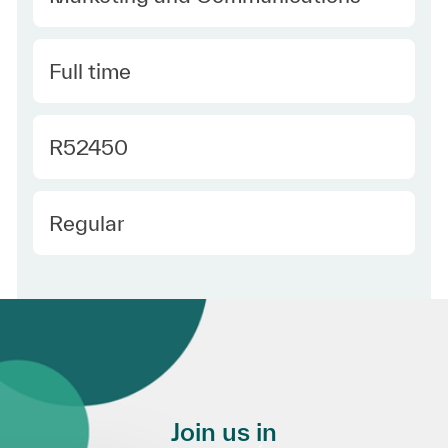
Type
Full time
Required Id
R52450
Employee Type
Regular
Join us in