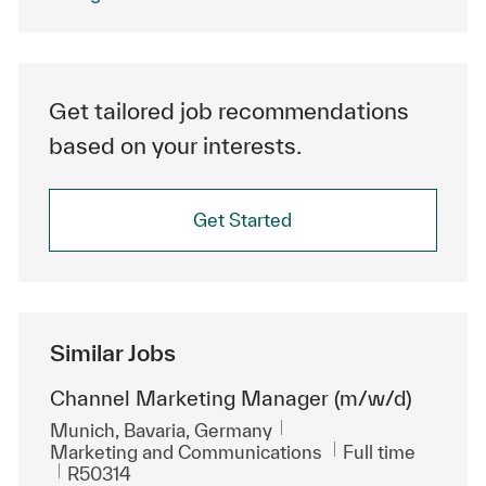
Get tailored job recommendations
based on your interests.
Get Started
Similar Jobs
Channel Marketing Manager (m/w/d)
Location
Munich, Bavaria, Germany
Category
Job Type
Marketing and Communications
Full time
ReqId
R50314