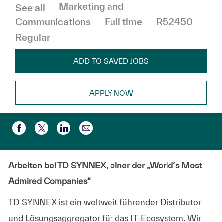
Category
Marketing and
See all
Job Type
Communications
Full time
R52450
Regular
ADD TO SAVED JOBS
APPLY NOW
Share via email
Share via Facebook
Share via twitter
Share via LinkedIn
Arbeiten bei TD SYNNEX, einer der „World´s Most
Admired Companies“
TD SYNNEX ist ein weltweit führender Distributor
und Lösungsaggregator für das IT-Ecosystem. Wir