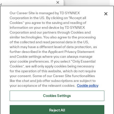
.
Close chatbot notification
e!
interested in this job?
Our Career Site is managed by TD SYNNEX
Manage alerts
Corporation in the US. By clicking on "Accept all
nterested
Similar Jobs
Cookies” you agree to the saving and reading of
information on your end device by TD SYNNEX
Corporation and our partners through Cookies and
similar technologies. You also agree to the processing
Get tailored job recommendations
of the collected and read personal data in the US,
which may have a different level of data protection, as
based on your interests.
further described in the Applicant Privacy Statement
and Cookie settings where you can always manage
your cookie preferences. If you select “Only Essential
Cookies”, we will only apply cookies being necessary
Get Started
for the operation of this website, which do not require
your consent. Some of our Career Site functionalities
like the chat and job offer subscriptions are subject to
your acceptance of the relevant cookies.
Cookie policy
Cookies Settings
Similar Jobs
Cisco Field Technical Consultant
Reject All