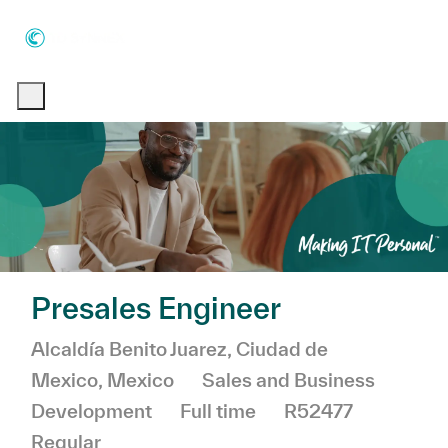
Skip to main content
Skip to main content
-
-
Presales Engineer
Location
Alcaldía Benito Juarez, Ciudad de
Category
Mexico, Mexico
Sales and Business
Job Type
Development
Full time
R52477
Regular