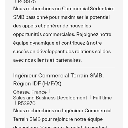
ReqId
R48875
Nous recherchons un Commercial Sédentaire
SMB passionné pour maximiser le potentiel
des appels et générer de nouvelles
opportunités commerciales. Rejoignez notre
équipe dynamique et contribuez à notre
succès en développant des relations solides
avec nos clients et partenaires.
Ingénieur Commercial Terrain SMB,
Région IDF (H/F/X)
Location
Chessy, France
Category
Job Type
Sales and Business Development
Full time
ReqId
R53970
Nous recherchons un Ingénieur Commercial
Terrain SMB pour rejoindre notre équipe
dynamique. Vous serez le point de contact