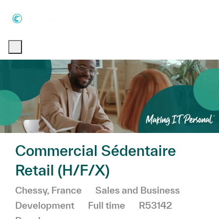
Skip to main content
Skip to main content
-
-
Commercial Sédentaire
Retail (H/F/X)
Location
Category
Chessy, France
Sales and Business
Job Type
Development
Full time
R53142