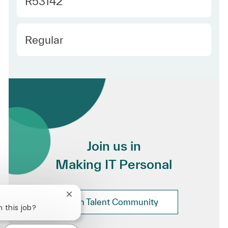
Required Id
R53142
Employee Type
Regular
Join us in
Making IT Personal
Close chatbot notification
Join Talent Community
n this job?