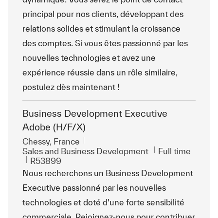
principal pour nos clients, développant des
relations solides et stimulant la croissance
des comptes. Si vous êtes passionné par les
nouvelles technologies et avez une
expérience réussie dans un rôle similaire,
postulez dès maintenant !
Business Development Executive
Adobe (H/F/X)
Location
Chessy, France
Category
Job Type
Sales and Business Development
Full time
ReqId
R53899
Nous recherchons un Business Development
Executive passionné par les nouvelles
technologies et doté d'une forte sensibilité
commerciale. Rejoignez-nous pour contribuer