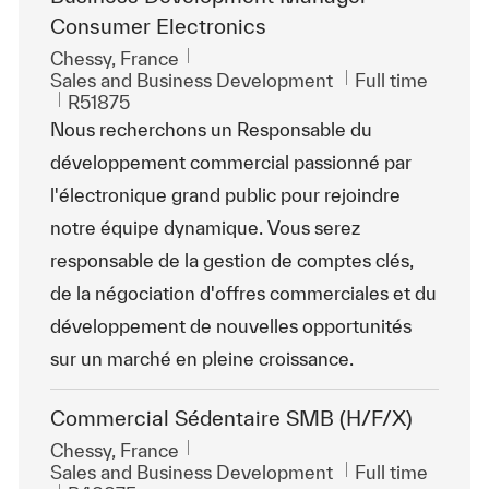
Consumer Electronics
Location
Chessy, France
Category
Job Type
Sales and Business Development
Full time
ReqId
R51875
Nous recherchons un Responsable du
développement commercial passionné par
l'électronique grand public pour rejoindre
notre équipe dynamique. Vous serez
responsable de la gestion de comptes clés,
de la négociation d'offres commerciales et du
développement de nouvelles opportunités
sur un marché en pleine croissance.
Commercial Sédentaire SMB (H/F/X)
Location
Chessy, France
Category
Job Type
Sales and Business Development
Full time