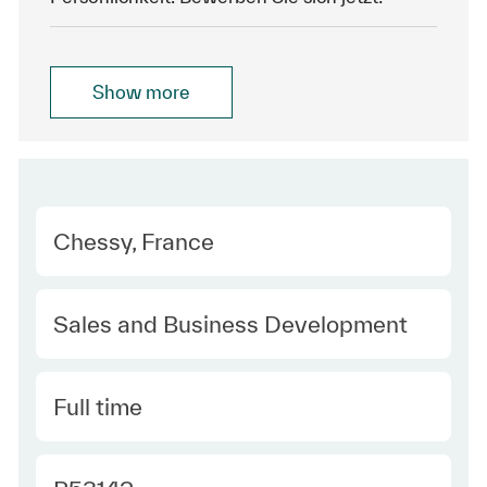
Show more
Location
Chessy, France
Category
Sales and Business Development
Type
Full time