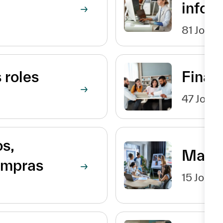
infor
81
Jobs
 roles
Finan
47
Jobs
s,
Marke
ompras
15
Jobs