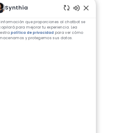
Synthia
Sonidos de chatbot h
 información que proporciones al chatbot se
copilará para mejorar tu experiencia. Lea
estra
política de privacidad
para ver cómo
macenamos y protegemos sus datos.