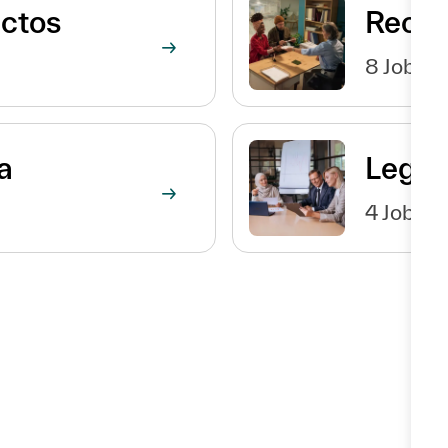
ectos
Recur
8
Jobs
a
Legal
4
Jobs