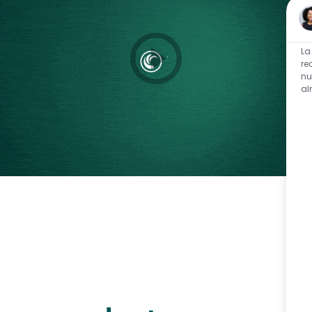
La
re
nu
al