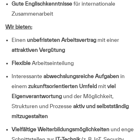
Gute Englischkenntnisse
für internationale
Zusammenarbeit
Wir bieten:
Einen
unbefristeten Arbeitsvertrag
mit einer
attraktiven Vergütung
Flexible
Arbeitseinteilung
Interessante
abwechslungsreiche Aufgaben
in
einem
zukunftsorientierten Umfeld
mit
viel
Eigenverantwortung
und der Möglichkeit,
Strukturen und Prozesse
aktiv und selbstständig
mitzugestalten
Vielfältige Weiterbildungsmöglichkeiten
und enge
Schnittstellen zur
IT-Technik
(z. B. IoT, Security,