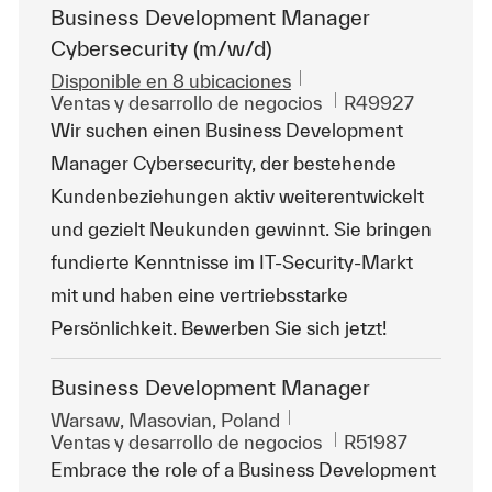
Business Development Manager
Cybersecurity (m/w/d)
Disponible en 8 ubicaciones
Categoría
Id. de trabajo
Ventas y desarrollo de negocios
R49927
Wir suchen einen Business Development
Manager Cybersecurity, der bestehende
Kundenbeziehungen aktiv weiterentwickelt
und gezielt Neukunden gewinnt. Sie bringen
fundierte Kenntnisse im IT-Security-Markt
mit und haben eine vertriebsstarke
Persönlichkeit. Bewerben Sie sich jetzt!
Business Development Manager
Ubicación
Warsaw, Masovian, Poland
Categoría
Id. de trabajo
Ventas y desarrollo de negocios
R51987
Embrace the role of a Business Development