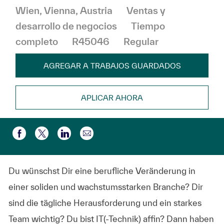
Ubicación
Categoría
Wien, Vienna, Austria
Ventas y
desarrollo de negocios
Tiempo
completo
R45046
Regular
AGREGAR A TRABAJOS GUARDADOS
APLICAR AHORA
Compartir por correo electr
Compartir a través de Facebook
Compartir a través de twitter
Compartir a través de LinkedIn
Du wünschst Dir eine berufliche Veränderung in
einer soliden und wachstumsstarken Branche? Dir
sind die tägliche Herausforderung und ein starkes
Team wichtig? Du bist IT(-Technik) affin? Dann haben