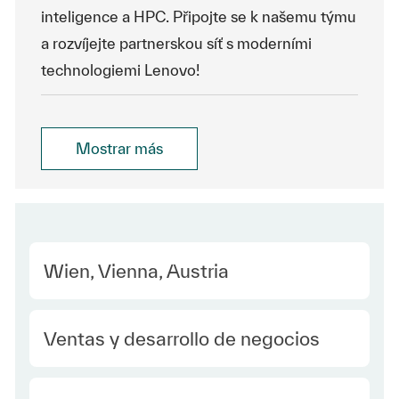
inteligence a HPC. Připojte se k našemu týmu
a rozvíjejte partnerskou síť s moderními
technologiemi Lenovo!
Mostrar más
Location
Wien, Vienna, Austria
Category
Ventas y desarrollo de negocios