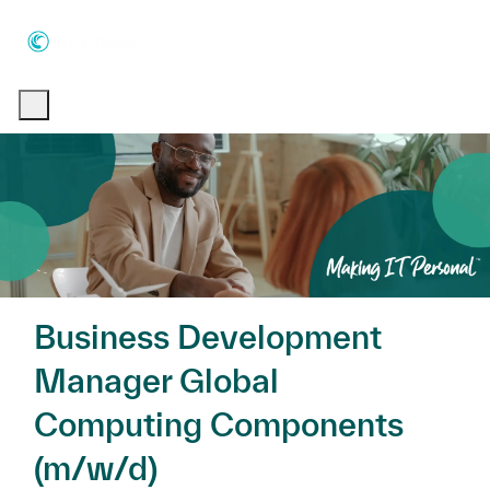
Skip to main content
Skip to main content
-
-
Business Development
Manager Global
Computing Components
(m/w/d)