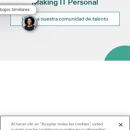
Making IT Personal
bajos Similares
Únete a nuestra comunidad de talento
Al hacer clic en “Aceptar todas las cookies”, usted
acepta que las cookies se guarden en su dispositivo