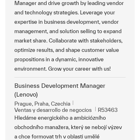
Manager and drive growth by leading vendor
and technology strategies. Leverage your
expertise in business development, vendor
management, and solution selling to expand
market share. Collaborate with stakeholders,
optimize results, and shape customer value
propositions in a dynamic, innovative
environment. Grow your career with us!
Business Development Manager
(Lenovo)
Ubicación
Prague, Praha, Czechia
Categoría
Id. de trabajo
Ventas y desarrollo de negocios
R53463
Hledáme energického a ambiciózního
obchodního manažera, který se nebojí výzev
a chce formovat trh v oblasti umělé