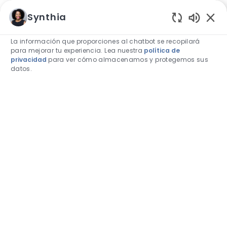
Skip to main content
Skip to main content
Synthia
Sonidos 
La información que proporciones al chatbot se recopilará
para mejorar tu experiencia. Lea nuestra
política de
privacidad
para ver cómo almacenamos y protegemos sus
datos.
-
-
Asia-Pacífico y Japón