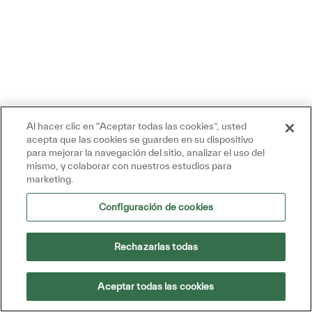
Al hacer clic en “Aceptar todas las cookies”, usted
Uruguay
acepta que las cookies se guarden en su dispositivo
para mejorar la navegación del sitio, analizar el uso del
Hoy 12:28 PM
mismo, y colaborar con nuestros estudios para
Mensaje del bot
marketing.
¡Hola, estoy aquí para ayudar!
¡Empecemos!
Configuración de cookies
Explora los trabajos
Hacer una pregunta
Rechazarlas todas
América del Norte
Cuadro De Entrada De Usuario De Chatbot Con
Aceptar todas las cookies